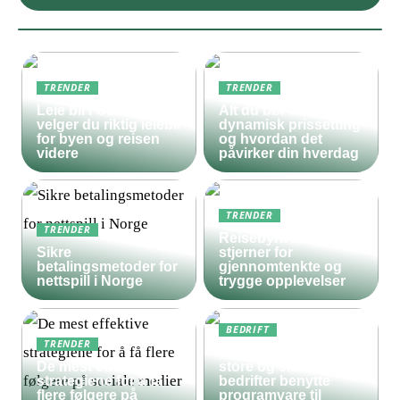
TRENDER
TRENDER
Leie bil i Oslo – slik
Alt du bør vite om
velger du riktig leiebil
dynamisk prissetting
for byen og reisen
og hvordan det
videre
påvirker din hverdag
TRENDER
TRENDER
Reisebyrå med 5
Sikre
stjerner for
betalingsmetoder for
gjennomtenkte og
nettspill i Norge
trygge opplevelser
BEDRIFT
TRENDER
Derfor bør både
De mest effektive
store og små
strategiene for å få
bedrifter benytte
flere følgere på
programvare til