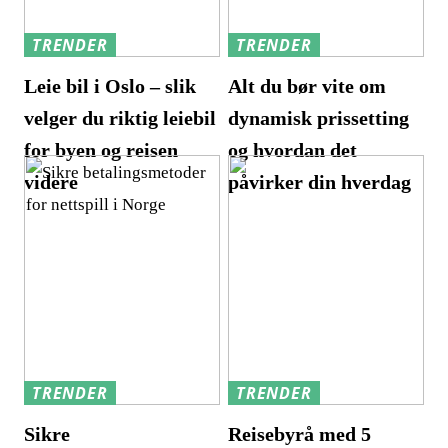
TRENDER
TRENDER
Leie bil i Oslo – slik
Alt du bør vite om
velger du riktig leiebil
dynamisk prissetting
for byen og reisen
og hvordan det
videre
påvirker din hverdag
TRENDER
TRENDER
Sikre
Reisebyrå med 5