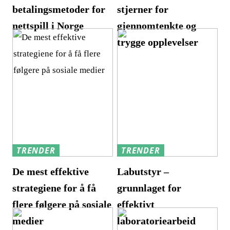
betalingsmetoder for
stjerner for
nettspill i Norge
gjennomtenkte og
trygge opplevelser
TRENDER
TRENDER
De mest effektive
Labutstyr –
strategiene for å få
grunnlaget for
flere følgere på sosiale
effektivt
medier
laboratoriearbeid