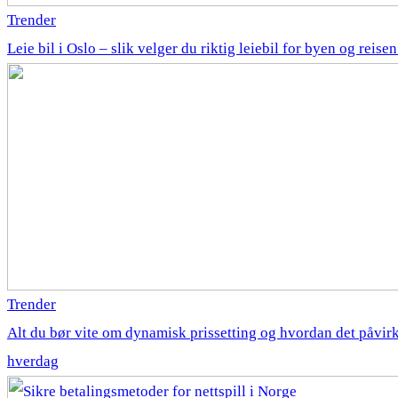
Trender
Leie bil i Oslo – slik velger du riktig leiebil for byen og reise
Trender
Alt du bør vite om dynamisk prissetting og hvordan det påvirk
hverdag