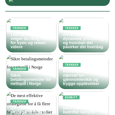
TRENDER
TRENDER
Leie bil i Oslo – slik
Alt du bør vite om
velger du riktig leiebil
dynamisk prissetting
for byen og reisen
og hvordan det
videre
påvirker din hverdag
TRENDER
TRENDER
Reisebyrå med 5
Sikre
stjerner for
betalingsmetoder for
gjennomtenkte og
nettspill i Norge
trygge opplevelser
BEDRIFT
TRENDER
Derfor bør både
De mest effektive
store og små
strategiene for å få
bedrifter benytte