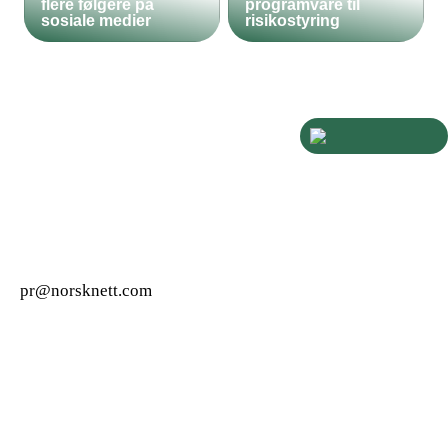
flere følgere på
programvare til
sosiale medier
risikostyring
pr@norsknett.com