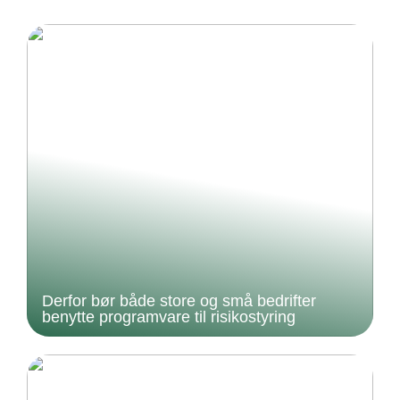
Derfor bør både store og små bedrifter
benytte programvare til risikostyring