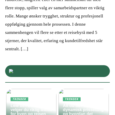
flere stopp, spiller valg av samarbeidspartner en viktig
rolle. Mange ønsker trygghet, struktur og profesjonell
oppfølging gjennom hele prosessen. I denne
sammenhengen vil flere se etter et reisebyrå med 5
stjerner, der kvalitet, erfaring og kundetilfredshet står
sentralt. […]
TRENDER
TRENDER
Leie bil i Oslo – slik
Alt du bør vite om
velger du riktig leiebil
dynamisk prissetting
for byen og reisen
og hvordan det