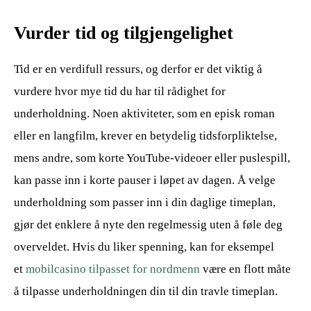
Vurder tid og tilgjengelighet
Tid er en verdifull ressurs, og derfor er det viktig å
vurdere hvor mye tid du har til rådighet for
underholdning. Noen aktiviteter, som en episk roman
eller en langfilm, krever en betydelig tidsforpliktelse,
mens andre, som korte YouTube-videoer eller puslespill,
kan passe inn i korte pauser i løpet av dagen. Å velge
underholdning som passer inn i din daglige timeplan,
gjør det enklere å nyte den regelmessig uten å føle deg
overveldet. Hvis du liker spenning, kan for eksempel
et
mobilcasino tilpasset for nordmenn
være en flott måte
å tilpasse underholdningen din til din travle timeplan.