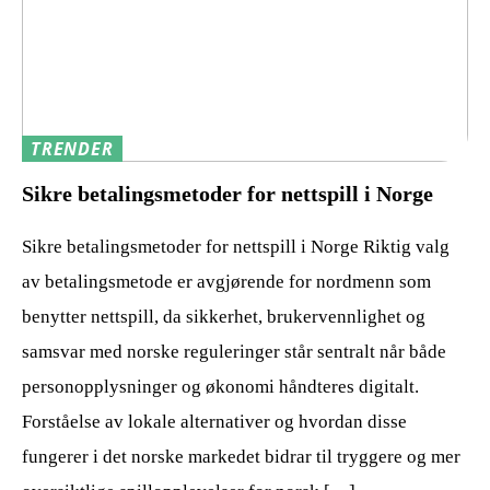
TRENDER
Sikre betalingsmetoder for nettspill i Norge
Sikre betalingsmetoder for nettspill i Norge Riktig valg
av betalingsmetode er avgjørende for nordmenn som
benytter nettspill, da sikkerhet, brukervennlighet og
samsvar med norske reguleringer står sentralt når både
personopplysninger og økonomi håndteres digitalt.
Forståelse av lokale alternativer og hvordan disse
fungerer i det norske markedet bidrar til tryggere og mer