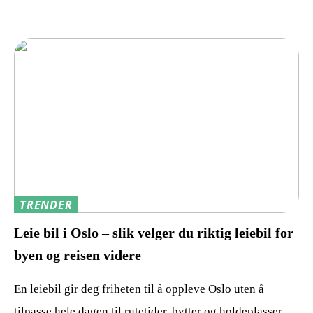
TRENDER
Leie bil i Oslo – slik velger du riktig leiebil for
byen og reisen videre
En leiebil gir deg friheten til å oppleve Oslo uten å
tilpasse hele dagen til rutetider, bytter og holdeplasser.