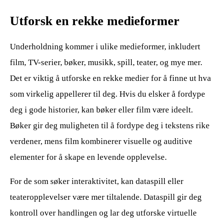
Utforsk en rekke medieformer
Underholdning kommer i ulike medieformer, inkludert
film, TV-serier, bøker, musikk, spill, teater, og mye mer.
Det er viktig å utforske en rekke medier for å finne ut hva
som virkelig appellerer til deg. Hvis du elsker å fordype
deg i gode historier, kan bøker eller film være ideelt.
Bøker gir deg muligheten til å fordype deg i tekstens rike
verdener, mens film kombinerer visuelle og auditive
elementer for å skape en levende opplevelse.
For de som søker interaktivitet, kan dataspill eller
teateropplevelser være mer tiltalende. Dataspill gir deg
kontroll over handlingen og lar deg utforske virtuelle