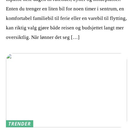
Enten du trenger en liten bil for noen timer i sentrum, en
komfortabel familiebil til ferie eller en varebil til flytting,
kan riktig valg gjøre både reisen og budsjettet langt mer
oversiktlig. Når lønner det seg […]
TRENDER