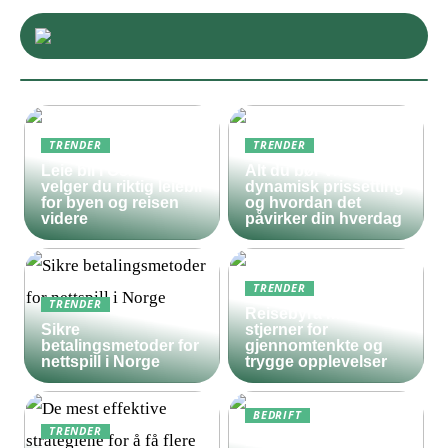
TRENDER
TRENDER
Leie bil i Oslo – slik
Alt du bør vite om
velger du riktig leiebil
dynamisk prissetting
for byen og reisen
og hvordan det
videre
påvirker din hverdag
TRENDER
TRENDER
Reisebyrå med 5
Sikre
stjerner for
betalingsmetoder for
gjennomtenkte og
nettspill i Norge
trygge opplevelser
BEDRIFT
TRENDER
Derfor bør både