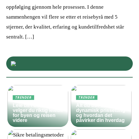
oppfølging gjennom hele prosessen. I denne
sammenhengen vil flere se etter et reisebyrå med 5
stjerner, der kvalitet, erfaring og kundetilfredshet står
sentralt. […]
TRENDER
TRENDER
Leie bil i Oslo – slik
Alt du bør vite om
velger du riktig leiebil
dynamisk prissetting
for byen og reisen
og hvordan det
videre
påvirker din hverdag