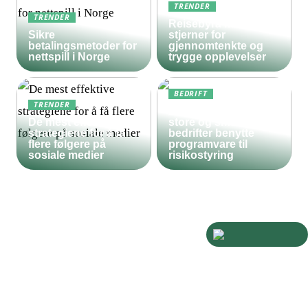
TRENDER
TRENDER
Reisebyrå med 5
Sikre
stjerner for
betalingsmetoder for
gjennomtenkte og
nettspill i Norge
trygge opplevelser
BEDRIFT
TRENDER
Derfor bør både
De mest effektive
store og små
strategiene for å få
bedrifter benytte
flere følgere på
programvare til
sosiale medier
risikostyring