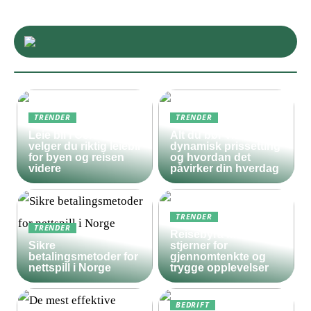
TRENDER
TRENDER
Leie bil i Oslo – slik
Alt du bør vite om
velger du riktig leiebil
dynamisk prissetting
for byen og reisen
og hvordan det
videre
påvirker din hverdag
TRENDER
TRENDER
Reisebyrå med 5
Sikre
stjerner for
betalingsmetoder for
gjennomtenkte og
nettspill i Norge
trygge opplevelser
BEDRIFT