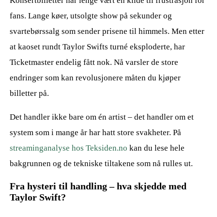
Konsertbilletter har lenge vært en kilde til frustrasjon for
fans. Lange køer, utsolgte show på sekunder og
svartebørssalg som sender prisene til himmels. Men etter
at kaoset rundt Taylor Swifts turné eksploderte, har
Ticketmaster endelig fått nok. Nå varsler de store
endringer som kan revolusjonere måten du kjøper
billetter på.
Det handler ikke bare om én artist – det handler om et
system som i mange år har hatt store svakheter. På
streaminganalyse hos Teksiden.no
kan du lese hele
bakgrunnen og de tekniske tiltakene som nå rulles ut.
Fra hysteri til handling – hva skjedde med
Taylor Swift?