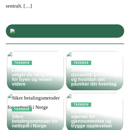
sentralt. […]
TRENDER
TRENDER
Leie bil i Oslo – slik
Alt du bør vite om
velger du riktig leiebil
dynamisk prissetting
for byen og reisen
og hvordan det
videre
påvirker din hverdag
TRENDER
TRENDER
Reisebyrå med 5
Sikre
stjerner for
betalingsmetoder for
gjennomtenkte og
nettspill i Norge
trygge opplevelser