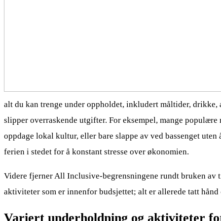
alt du kan trenge under oppholdet, inkludert måltider, drikke, 
slipper overraskende utgifter. For eksempel, mange populære r
oppdage lokal kultur, eller bare slappe av ved bassenget uten 
ferien i stedet for å konstant stresse over økonomien.
Videre fjerner All Inclusive-begrensningene rundt bruken av tid
aktiviteter som er innenfor budsjettet; alt er allerede tatt 
Variert underholdning og aktiviteter for