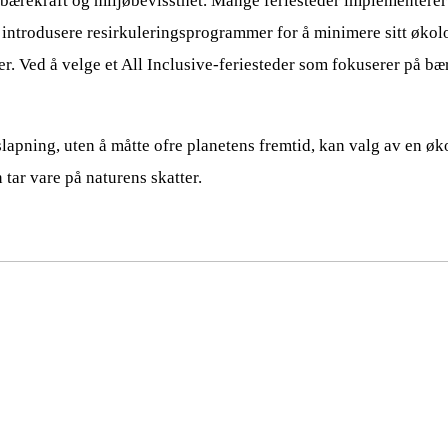
er bærekraft og miljøbevissthet. Mange feriesteder implementerer
 introdusere resirkuleringsprogrammer for å minimere sitt økolog
ser. Ved å velge et All Inclusive-feriesteder som fokuserer på bæ
slapning, uten å måtte ofre planetens fremtid, kan valg av en øk
tar vare på naturens skatter.