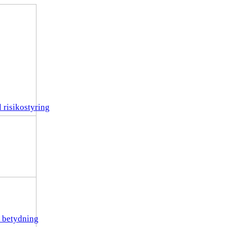
 risikostyring
r betydning