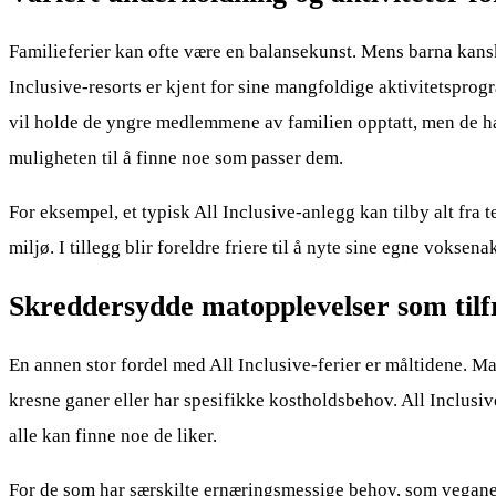
Familieferier kan ofte være en balansekunst. Mens barna kansk
Inclusive-resorts er kjent for sine mangfoldige aktivitetspro
vil holde de yngre medlemmene av familien opptatt, men de har 
muligheten til å finne noe som passer dem.
For eksempel, et typisk All Inclusive-anlegg kan tilby alt fra 
miljø. I tillegg blir foreldre friere til å nyte sine egne voksen
Skreddersydde matopplevelser som tilfre
En annen stor fordel med All Inclusive-ferier er måltidene. Ma
kresne ganer eller har spesifikke kostholdsbehov. All Inclusive-
alle kan finne noe de liker.
For de som har særskilte ernæringsmessige behov, som veganere 