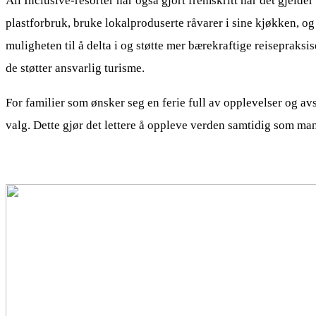
All Inclusive-resorter har også gjort fremskritt når det gjeld
plastforbruk, bruke lokalproduserte råvarer i sine kjøkken, og
muligheten til å delta i og støtte mer bærekraftige reisepraksi
de støtter ansvarlig turisme.
For familier som ønsker seg en ferie full av opplevelser og av
valg. Dette gjør det lettere å oppleve verden samtidig som man 