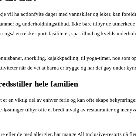
je vil ha actionfylte dager med vannsklier og leker, kan foreldr
grammer og underholdningstilbud. Ikke bare tilbyr de utmerkede
også en rekke sportsfasiliteter, spa-tilbud og kveldsunderholdn
tennisbaner, snorkling, kajakkpadling, til yoga-timer, noe som op
aktiviteter når de vet at barna er trygge og har det gøy under kynd
dsstiller hele familien
t er en viktig del av enhver ferie og kan ofte skape bekymringer
løsninger tilbyr ofte et bredt utvalg av restauranter og menyvalg
eller de med allergier, har mange All Inclusive-resorts nå fler