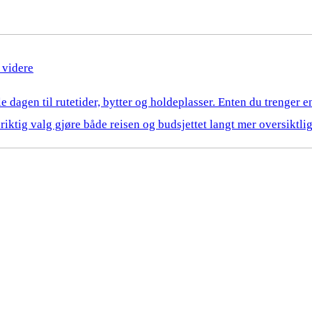
n videre
le dagen til rutetider, bytter og holdeplasser. Enten du trenger e
an riktig valg gjøre både reisen og budsjettet langt mer oversiktl