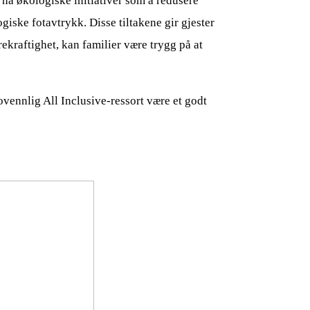
 nå økologiske initiativer som å redusere
iske fotavtrykk. Disse tiltakene gir gjester
rekraftighet, kan familier være trygg på at
ovennlig All Inclusive-ressort være et godt