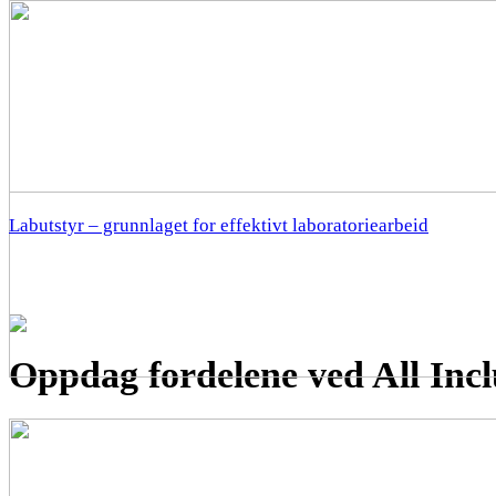
Labutstyr – grunnlaget for effektivt laboratoriearbeid
Oppdag fordelene ved All Inclu