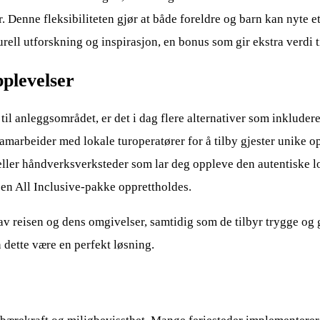
. Denne fleksibiliteten gjør at både foreldre og barn kan nyte et
rell utforskning og inspirasjon, en bonus som gir ekstra verdi ti
pplevelser
til anleggsområdet, er det i dag flere alternativer som inkluder
samarbeider med lokale turoperatører for å tilby gjester unike 
, eller håndverksverksteder som lar deg oppleve den autentiske l
en All Inclusive-pakke opprettholdes.
av reisen og dens omgivelser, samtidig som de tilbyr trygge og g
dette være en perfekt løsning.