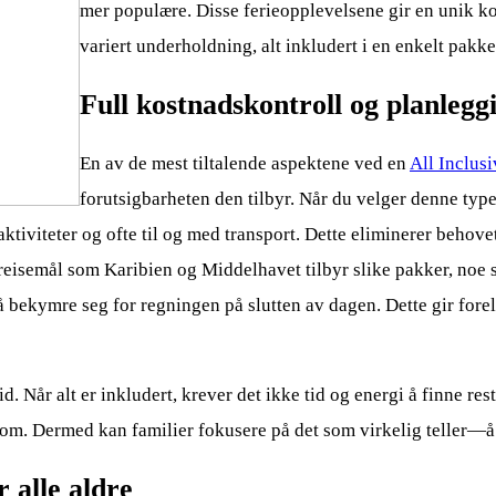
mer populære. Disse ferieopplevelsene gir en unik 
variert underholdning, alt inkludert i en enkelt pakke
Full kostnadskontroll og planleggi
En av de mest tiltalende aspektene ved en
All Inclusi
forutsigbarheten den tilbyr. Når du velger denne type
aktiviteter og ofte til og med transport. Dette eliminerer behove
eisemål som Karibien og Middelhavet tilbyr slike pakker, noe som
å bekymre seg for regningen på slutten av dagen. Dette gir forel
. Når alt er inkludert, krever det ikke tid og energi å finne re
hånd om. Dermed kan familier fokusere på det som virkelig telle
 alle aldre