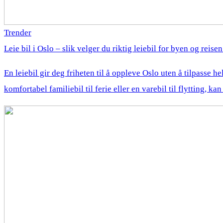
Trender
Leie bil i Oslo – slik velger du riktig leiebil for byen og reise
En leiebil gir deg friheten til å oppleve Oslo uten å tilpasse he
komfortabel familiebil til ferie eller en varebil til flytting, k