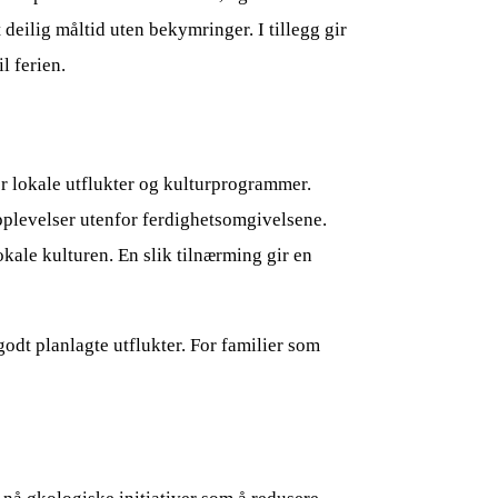
 deilig måltid uten bekymringer. I tillegg gir
l ferien.
er lokale utflukter og kulturprogrammer.
opplevelser utenfor ferdighetsomgivelsene.
okale kulturen. En slik tilnærming gir en
odt planlagte utflukter. For familier som