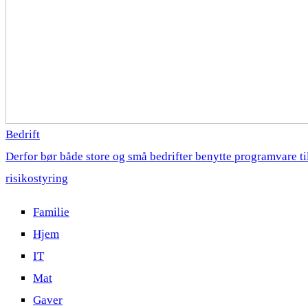
Bedrift
Derfor bør både store og små bedrifter benytte programvare ti
risikostyring
Familie
Hjem
IT
Mat
Gaver