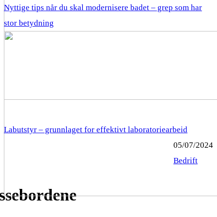
Nyttige tips når du skal modernisere badet – grep som har
stor betydning
Labutstyr – grunnlaget for effektivt laboratoriearbeid
05/07/2024
Bedrift
essebordene