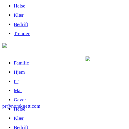
Helse
Klær
Bedrift
Trender
Familie
Hjem
IT
Mat
Gaver
pr@norsknett.com
Helse
Klær
Bedrift