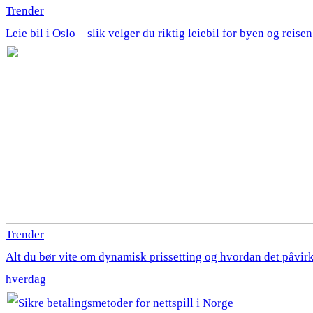
Trender
Leie bil i Oslo – slik velger du riktig leiebil for byen og reise
Trender
Alt du bør vite om dynamisk prissetting og hvordan det påvirk
hverdag