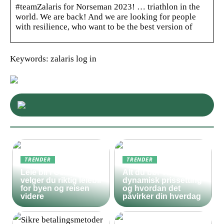
#teamZalaris for Norseman 2023! … triathlon in the
world. We are back! And we are looking for people
with resilience, who want to be the best version of
Keywords: zalaris log in
TRENDER
TRENDER
Leie bil i Oslo – slik
Alt du bør vite om
velger du riktig leiebil
dynamisk prissetting
for byen og reisen
og hvordan det
videre
påvirker din hverdag