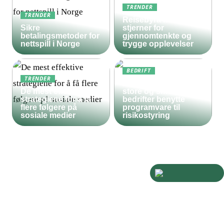
TRENDER
TRENDER
Reisebyrå med 5
Sikre
stjerner for
betalingsmetoder for
gjennomtenkte og
nettspill i Norge
trygge opplevelser
BEDRIFT
TRENDER
Derfor bør både
De mest effektive
store og små
strategiene for å få
bedrifter benytte
flere følgere på
programvare til
sosiale medier
risikostyring