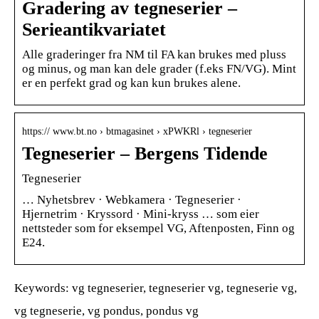
Gradering av tegneserier –
Serieantikvariatet
Alle graderinger fra NM til FA kan brukes med pluss
og minus, og man kan dele grader (f.eks FN/VG). Mint
er en perfekt grad og kan kun brukes alene.
https:// www.bt.no › btmagasinet › xPWKRl › tegneserier
Tegneserier – Bergens Tidende
Tegneserier
… Nyhetsbrev · Webkamera · Tegneserier ·
Hjernetrim · Kryssord · Mini-kryss … som eier
nettsteder som for eksempel VG, Aftenposten, Finn og
E24.
Keywords: vg tegneserier, tegneserier vg, tegneserie vg,
vg tegneserie, vg pondus, pondus vg