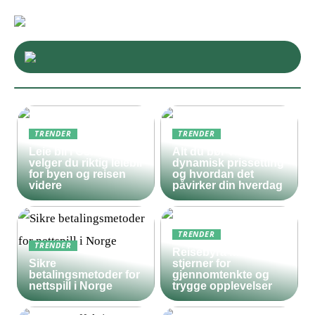
TRENDER
TRENDER
Leie bil i Oslo – slik
Alt du bør vite om
velger du riktig leiebil
dynamisk prissetting
for byen og reisen
og hvordan det
videre
påvirker din hverdag
TRENDER
TRENDER
Reisebyrå med 5
Sikre
stjerner for
betalingsmetoder for
gjennomtenkte og
nettspill i Norge
trygge opplevelser