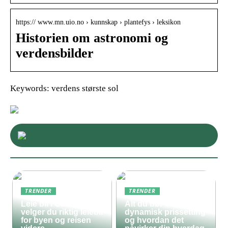
https:// www.mn.uio.no › kunnskap › plantefys › leksikon
Historien om astronomi og
verdensbilder
Keywords: verdens største sol
TRENDER
TRENDER
Leie bil i Oslo – slik
Alt du bør vite om
velger du riktig leiebil
dynamisk prissetting
for byen og reisen
og hvordan det