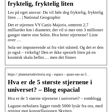
fryktelig, fryktelig liten
Les på eget ansvar: Du vil føle deg fryktelig, fryktelig
liten … | National Geographic
Det er stjernen VY Canis Majoris, omtrent 2,7
milliarder km i diameter, det vil si mer enn 3 millioner
ganger større enn Solen. Hva heter stjernene? Liste
over …
Sola ser imponerende ut fra vårt ståsted. Og det er den
jo også – virkelig! Den er ikke spesielt liten på en
kosmisk skala heller.… men det finnes
https:// planetariodevitoria.org › espaco › quais-sao-as-5…
Hva er de 5 største stjernene i
universet? – Blog espacial
Hva er de 5 største stjernene i universet? – romblogg
Lagune-nebulaen ligger rundt 5000 lysår fra oss, med
retning mot konstellasjonen Skytten.