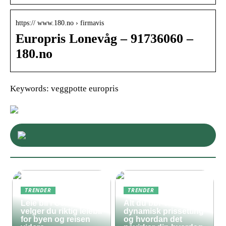
https:// www.180.no › firmavis
Europris Lonevåg – 91736060 –
180.no
Keywords: veggpotte europris
TRENDER
TRENDER
Leie bil i Oslo – slik
Alt du bør vite om
velger du riktig leiebil
dynamisk prissetting
for byen og reisen
og hvordan det