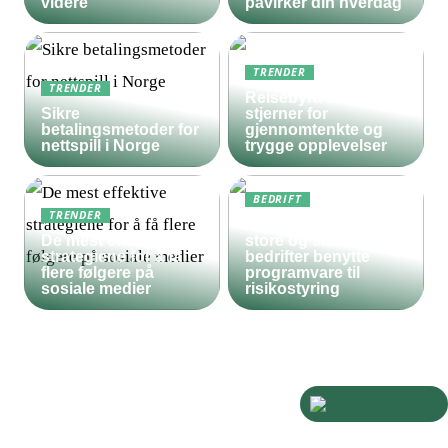
videre
påvirker din hverdag
TRENDER
TRENDER
Reisebyrå med 5
Sikre
stjerner for
betalingsmetoder for
gjennomtenkte og
nettspill i Norge
trygge opplevelser
BEDRIFT
TRENDER
Derfor bør både
De mest effektive
store og små
strategiene for å få
bedrifter benytte
flere følgere på
programvare til
sosiale medier
risikostyring