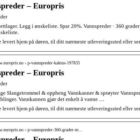
preder – Europris
der
ettlager. Legg i ønskeliste. Spar 20%. Vannspreder · 360 grader
skeliste.
 levert hjem på døren, til ditt nærmeste utleveringssted eller s
ww.europris.no › p-vannspreder-kaktus-197835
preder – Europris
der
ge Slangetrommel & oppheng Vannkanner & sprøyter Vannspred
blinger. Vannkannen gjør det enkelt å vanne …
 levert hjem på døren, til ditt nærmeste utleveringssted eller s
ww.europris.no › p-vannspreder-360-grader-m…
preder – Europris