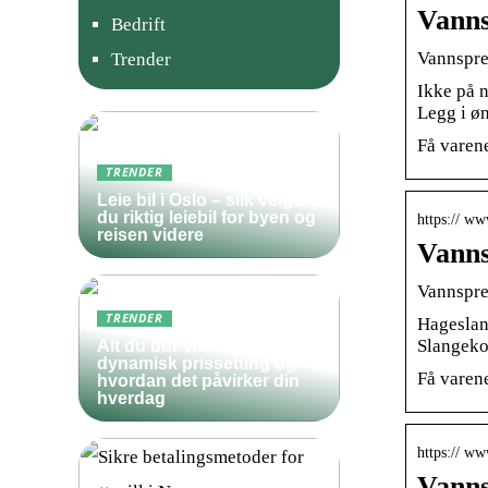
Vanns
Bedrift
Vannspre
Trender
Ikke på n
Legg i øn
Få varene
TRENDER
Leie bil i Oslo – slik velger
du riktig leiebil for byen og
https:// w
reisen videre
Vanns
Vannspre
TRENDER
Hageslan
Slangeko
Alt du bør vite om
dynamisk prissetting og
Få varene
hvordan det påvirker din
hverdag
https:// w
Vanns