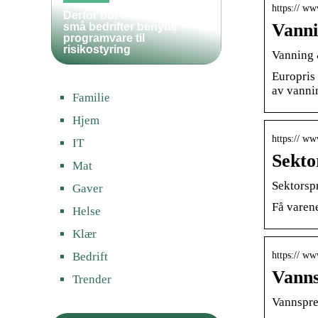
https:// ww
Derfor bør både store og
Vanni
små bedrifter benytte
programvare til
risikostyring
Vanning 
Europris 
av vanni
Familie
Hjem
https:// w
IT
Sekto
Mat
Sektorsp
Gaver
Få varene
Helse
Klær
https:// w
Bedrift
Vanns
Trender
Vannspre