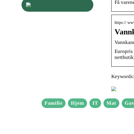
Få varene
https:// w
Vannk
Vannkann
Europris 
nettbuti
Keywords:
Familie
Hjem
IT
Mat
Gav