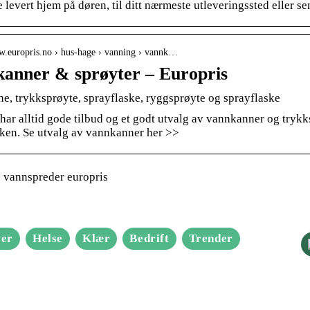
 levert hjem på døren, til ditt nærmeste utleveringssted eller s
ww.europris.no › hus-hage › vanning › vannk…
anner & sprøyter – Europris
e, trykksprøyte, sprayflaske, ryggsprøyte og sprayflaske
har alltid gode tilbud og et godt utvalg av vannkanner og trykks
kken. Se utvalg av vannkanner her >>
 vannspreder europris
er
Helse
Klær
Bedrift
Trender