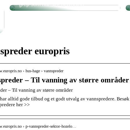
– grep som har stor betydning
spreder europris
w.europris.no › hus-hage › vannspreder
preder – Til vanning av større områder
der – Til vanning av større områder
har alltid gode tilbud og et godt utvalg av vannspredere. Besøk 
predere her >>
ww.europris.no › p-vannspreder-sektor-hozelo…