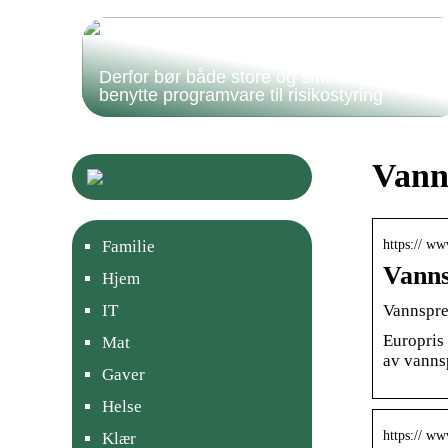
Derfor bør både store og små bedrifter
benytte programvare til risikostyring
Vann
https:// ww
Familie
Vanns
Hjem
Vannspre
IT
Europris 
Mat
av vanns
Gaver
Helse
https:// w
Klær