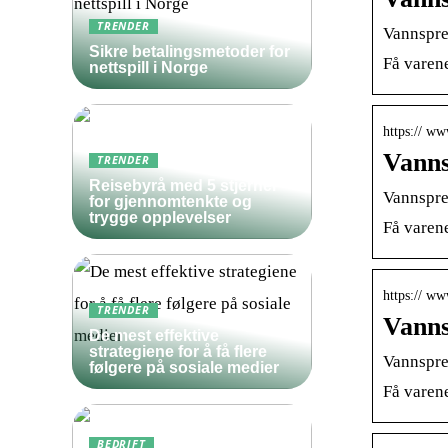
TRENDER
Vannspre
Sikre betalingsmetoder for
Få varene
nettspill i Norge
https:// w
Vanns
TRENDER
Reisebyrå med 5 stjerner
Vannspre
for gjennomtenkte og
trygge opplevelser
Få varene
https:// w
TRENDER
Vanns
De mest effektive
strategiene for å få flere
Vannspre
følgere på sosiale medier
Få varene
BEDRIFT