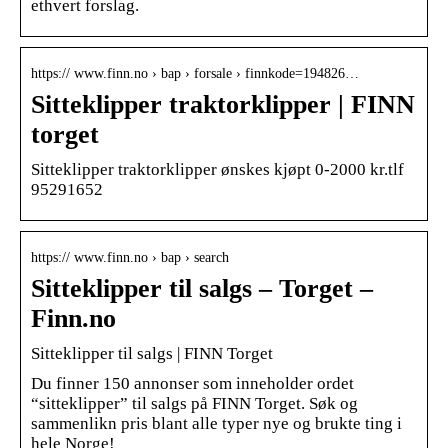
ethvert forslag.
https:// www.finn.no › bap › forsale › finnkode=194826…
Sitteklipper traktorklipper | FINN
torget
Sitteklipper traktorklipper ønskes kjøpt 0-2000 kr.tlf
95291652
https:// www.finn.no › bap › search
Sitteklipper til salgs – Torget –
Finn.no
Sitteklipper til salgs | FINN Torget
Du finner 150 annonser som inneholder ordet
“sitteklipper” til salgs på FINN Torget. Søk og
sammenlikn pris blant alle typer nye og brukte ting i
hele Norge!