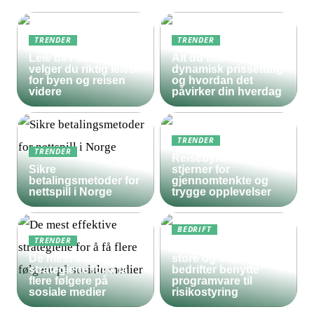
TRENDER
TRENDER
Leie bil i Oslo – slik
Alt du bør vite om
velger du riktig leiebil
dynamisk prissetting
for byen og reisen
og hvordan det
videre
påvirker din hverdag
TRENDER
TRENDER
Reisebyrå med 5
Sikre
stjerner for
betalingsmetoder for
gjennomtenkte og
nettspill i Norge
trygge opplevelser
BEDRIFT
TRENDER
Derfor bør både
De mest effektive
store og små
strategiene for å få
bedrifter benytte
flere følgere på
programvare til
sosiale medier
risikostyring