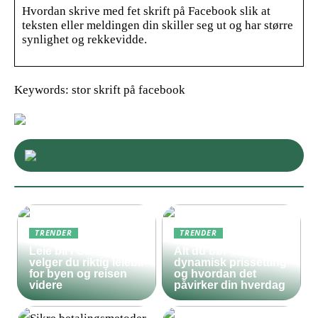
Hvordan skrive med fet skrift på Facebook slik at
teksten eller meldingen din skiller seg ut og har større
synlighet og rekkevidde.
Keywords: stor skrift på facebook
TRENDER
TRENDER
Leie bil i Oslo – slik
Alt du bør vite om
velger du riktig leiebil
dynamisk prissetting
for byen og reisen
og hvordan det
videre
påvirker din hverdag