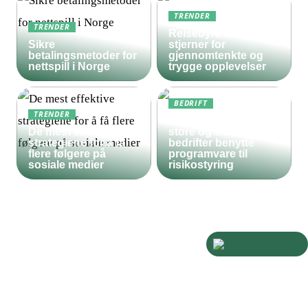
TRENDER
TRENDER
Reisebyrå med 5
Sikre
stjerner for
betalingsmetoder for
gjennomtenkte og
nettspill i Norge
trygge opplevelser
BEDRIFT
TRENDER
Derfor bør både
De mest effektive
store og små
strategiene for å få
bedrifter benytte
flere følgere på
programvare til
sosiale medier
risikostyring