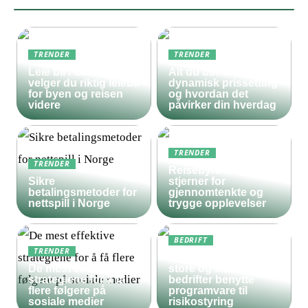
TRENDER
TRENDER
Leie bil i Oslo – slik
Alt du bør vite om
velger du riktig leiebil
dynamisk prissetting
for byen og reisen
og hvordan det
videre
påvirker din hverdag
TRENDER
TRENDER
Reisebyrå med 5
Sikre
stjerner for
betalingsmetoder for
gjennomtenkte og
nettspill i Norge
trygge opplevelser
BEDRIFT
TRENDER
Derfor bør både
De mest effektive
store og små
strategiene for å få
bedrifter benytte
flere følgere på
programvare til
sosiale medier
risikostyring