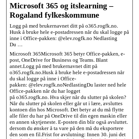
Microsoft 365 og itslearning –
Rogaland fylkeskommune
Logg på med brukernavnet ditt på o365.rogfk.no.
Husk å bruke hele e-postadressen når du skal logge på
inne i Office-pakken: @elev.rogfk.no Nedlasting
Du …
Microsoft 365Microsoft 365 betyr Office-pakken, e-
post, OneDrive for Business og Teams. Blant
annet.Logg på med brukernavnet ditt på
o365.rogfk.no.Husk å bruke hele e-postadressen når
du skal logge på inne i Office-
pakken:
@elev.rogfk.noNedlastingDu laster ned hele
Office-pakken når du har logget
på o365.rogfk.no. Hva skjer når du slutter på skolen?
Når du slutter på skolen eller går ut i lære, avsluttes
kontoen din hos Microsoft. Det betyr at du må flytte
alle filer du har på OneDrive til din egen maskin eller
en annen skytjeneste. E-posten din blir også avsluttet.
dersom du ønsker å ta vare på den må du eksportere
den som en fil.Frist for avslutning: Innen 30. juni det