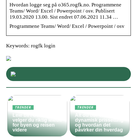
Hvordan logge seg på o365.rogfk.no. Programmene
Teams/ Word/ Excel / Powerpoint / osv. Publisert
19.03.2020 13.00. Sist endret 07.06.2021 11.34 …
Programmene Teams/ Word/ Excel / Powerpoint / osv
Keywords: rogfk login
TRENDER
TRENDER
Leie bil i Oslo – slik
Alt du bør vite om
velger du riktig leiebil
dynamisk prissetting
for byen og reisen
og hvordan det
videre
påvirker din hverdag