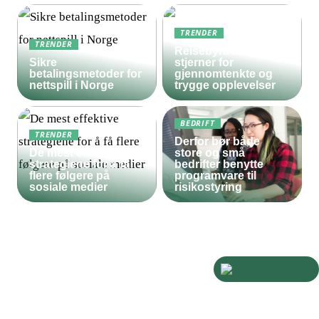
TRENDER
TRENDER
Reisebyrå med 5
Sikre
stjerner for
betalingsmetoder for
gjennomtenkte og
nettspill i Norge
trygge opplevelser
BEDRIFT
TRENDER
Derfor bør både
De mest effektive
store og små
strategiene for å få
bedrifter benytte
flere følgere på
programvare til
sosiale medier
risikostyring