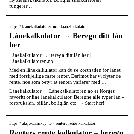
Hyttelånskalkulator. Boliglånskalkulatoren
fungerer …
https:// laanekalkulatoren.no › laanekalkulator
Lånekalkulator → Beregn ditt lån
her
Lånekalkulator → Beregn ditt lån her |
Lånekalkulatoren.no
Med en lånekalkulator kan du se kostnaden for lånet
med forskjellige faste renter. Derimot har vi flytende
rente, noe som betyr at renten varierer med …
Lånekalkulator → Lånekalkulatoren.no er Norges
favoritt online lånekalkulator. Beregne alle typer lån –
forbrukslån, billån, boliglån etc. → Start her!
https:// aksjekunnskap.no › renters-rente-kalkulator
Renters rente kalkulator – beregn