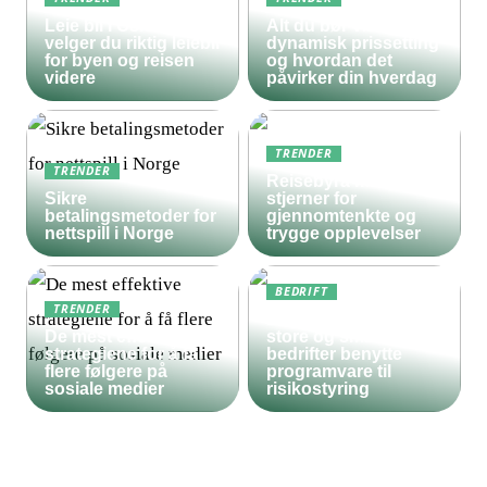
Leie bil i Oslo – slik
Alt du bør vite om
velger du riktig leiebil
dynamisk prissetting
for byen og reisen
og hvordan det
videre
påvirker din hverdag
TRENDER
TRENDER
Reisebyrå med 5
Sikre
stjerner for
betalingsmetoder for
gjennomtenkte og
nettspill i Norge
trygge opplevelser
BEDRIFT
TRENDER
Derfor bør både
De mest effektive
store og små
strategiene for å få
bedrifter benytte
flere følgere på
programvare til
sosiale medier
risikostyring