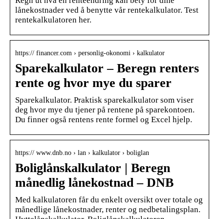
Regn ut hva en renteendring kan bety for dine
lånekostnader ved å benytte vår rentekalkulator. Test
rentekalkulatoren her.
https:// financer.com › personlig-okonomi › kalkulator
Sparekalkulator – Beregn renters
rente og hvor mye du sparer
Sparekalkulator. Praktisk sparekalkulator som viser
deg hvor mye du tjener på rentene på sparekontoen.
Du finner også rentens rente formel og Excel hjelp.
https:// www.dnb.no › lan › kalkulator › boliglan
Boliglånskalkulator | Beregn
månedlig lånekostnad – DNB
Med kalkulatoren får du enkelt oversikt over totale og
månedlige lånekostnader, renter og nedbetalingsplan.