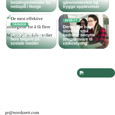
betalingsmetoder for
gjennomtenkte og
nettspill i Norge
trygge opplevelser
BEDRIFT
TRENDER
Derfor bør både
De mest effektive
store og små
strategiene for å få
bedrifter benytte
flere følgere på
programvare til
sosiale medier
risikostyring
pr@norsknett.com