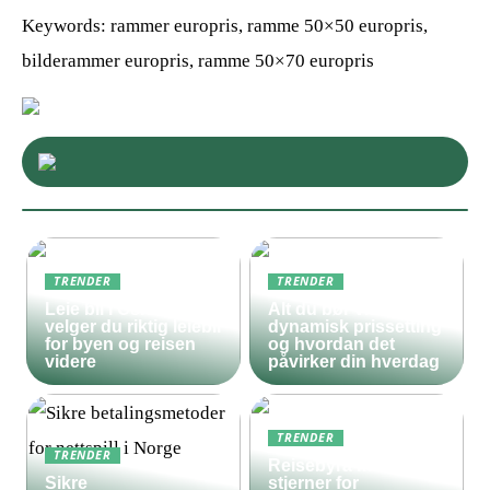
Keywords: rammer europris, ramme 50×50 europris,
bilderammer europris, ramme 50×70 europris
TRENDER
TRENDER
Leie bil i Oslo – slik
Alt du bør vite om
velger du riktig leiebil
dynamisk prissetting
for byen og reisen
og hvordan det
videre
påvirker din hverdag
TRENDER
TRENDER
Reisebyrå med 5
Sikre
stjerner for