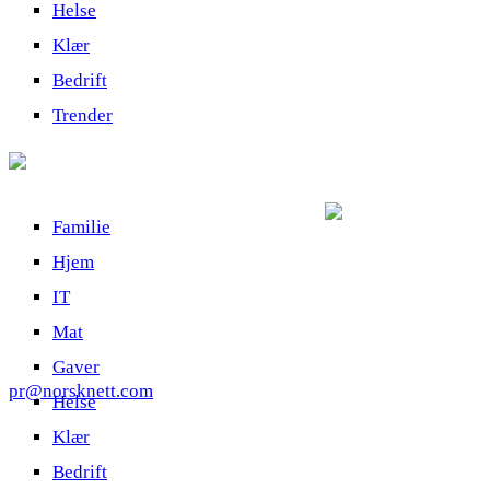
Helse
Klær
Bedrift
Trender
Familie
Hjem
IT
Mat
Gaver
pr@norsknett.com
Helse
Klær
Bedrift