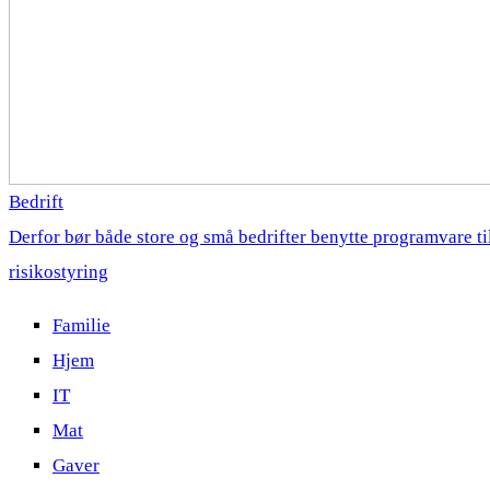
Bedrift
Derfor bør både store og små bedrifter benytte programvare ti
risikostyring
Familie
Hjem
IT
Mat
Gaver