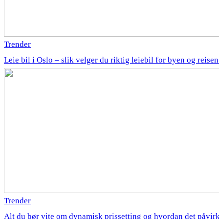
Trender
Leie bil i Oslo – slik velger du riktig leiebil for byen og reise
Trender
Alt du bør vite om dynamisk prissetting og hvordan det påvirk