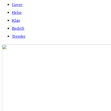
Gaver
Helse
Klær
Bedrift
Trender