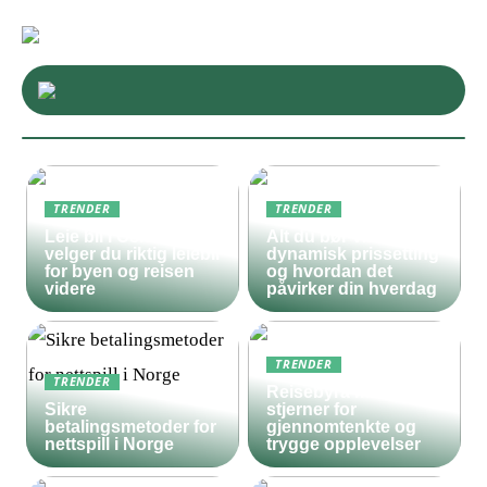
TRENDER
TRENDER
Leie bil i Oslo – slik
Alt du bør vite om
velger du riktig leiebil
dynamisk prissetting
for byen og reisen
og hvordan det
videre
påvirker din hverdag
TRENDER
TRENDER
Reisebyrå med 5
Sikre
stjerner for
betalingsmetoder for
gjennomtenkte og
nettspill i Norge
trygge opplevelser