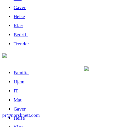
Gaver
Helse
Klær
Bedrift
Trender
Familie
Hjem
IT
Mat
Gaver
pr@norsknett.com
Helse