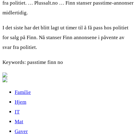
fra politiet. … Plussalt.no … Finn stanser passtime-annonser
midlertidig.
I det siste har det blitt lagt ut timer til å få pass hos politiet
for salg på Finn. Nå stanser Finn annonsene i påvente av
svar fra politiet.
Keywords: passtime finn no
Familie
Hjem
IT
Mat
Gaver