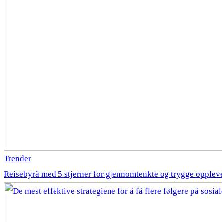
Trender
Reisebyrå med 5 stjerner for gjennomtenkte og trygge opplev