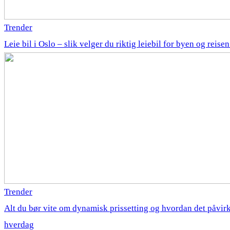
Trender
Leie bil i Oslo – slik velger du riktig leiebil for byen og reise
Trender
Alt du bør vite om dynamisk prissetting og hvordan det påvirk
hverdag