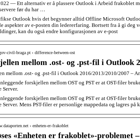
2022 — Ett alternativ er å plassere Outlook i Arbeid frakoblet 
tservere før du har …
ikse Outlook hvis det begynner alltid Offline Microsoft Outloo
le aspekter av e-posten din ledererfaring. Bortsett fra å gi deg
ldinger, kan du også endre konfigurasjonen av e-post
.gov-civil-braga.pt › difference-between-ost
jellen mellom .ost- og .pst-fil i Outloo
len mellom .ost- og .pst-fil i Outlook 2016/2013/2010/2007 – A
leggende forskjellen mellom OST og PST er at OST-filer brukes 
 Server.
leggende forskjellen mellom OST og PST er at OST-filer brukes 
 Server. Mens PST-filer er personlige mappedata og lagres på k
w.dataporten.net › enheten-er-frakoblet
løses «Enheten er frakoblet»-problemet 