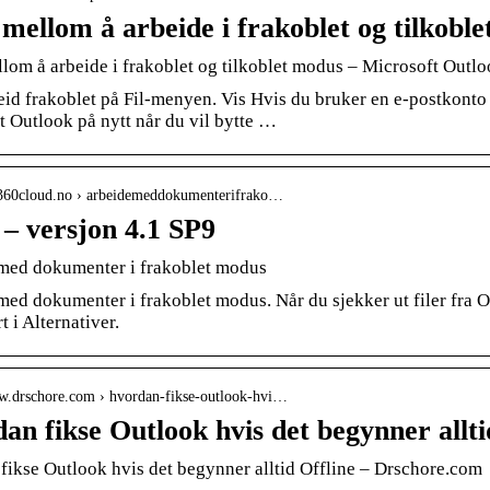
 mellom å arbeide i frakoblet og tilkobl
llom å arbeide i frakoblet og tilkoblet modus – Microsoft Out
eid frakoblet på Fil-menyen. Vis Hvis du bruker en e-postkonto
t Outlook på nytt når du vil bytte …
k.360cloud.no › arbeidemeddokumenterifrako…
 – versjon 4.1 SP9
med dokumenter i frakoblet modus
ed dokumenter i frakoblet modus. Når du sjekker ut filer fra O
t i Alternativer.
ww.drschore.com › hvordan-fikse-outlook-hvi…
an fikse Outlook hvis det begynner allti
fikse Outlook hvis det begynner alltid Offline – Drschore.com