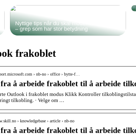
Nyttige tips når du skal modernisere badet
– grep som har stor betydning
ook frakoblet
pport.microsoft.com › nb-no › office › bytte-f…
fra å arbeide frakoblet til å arbeide tilk
arte Outlook i frakoblet modus Klikk Kontroller tilkoblingstilst
ringt tilkobling. · Velge om …
w.skill.no › knowledgebase › article › nb-no
fra å arbeide frakoblet til å arbeide tilk