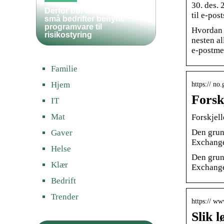
30. des. 
Derfor bør både store og
til e-pos
små bedrifter benytte
programvare til
Hvordan f
risikostyring
nesten al
e-postme
Familie
Hjem
https:// no
Forsk
IT
Mat
Forskjel
Den grunn
Gaver
Exchange
Helse
Den grunn
Klær
Exchange
Bedrift
Trender
https:// ww
Slik 