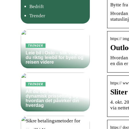
Bytte fra
Bedrift
Hvordan v
Trender
statuslin
https:// i
Outlo
TRENDER
Leie bil i Oslo – slik velger
Hvordan f
du riktig leiebil for byen og
reisen videre
en din er
https:// w
TRENDER
Slite
Alt du bør vite om
dynamisk prissetting og
hvordan det påvirker din
4. okt. 2
hverdag
via nett
https:// d