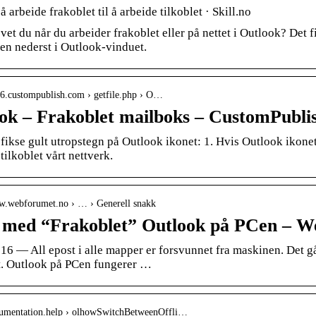
 å arbeide frakoblet til å arbeide tilkoblet · Skill.no
et du når du arbeider frakoblet eller på nettet i Outlook? Det f
jen nederst i Outlook-vinduet.
mg6.custompublish.com › getfile.php › O…
ok – Frakoblet mailboks – CustomPubli
ikse gult utropstegn på Outlook ikonet: 1. Hvis Outlook ikonet d
 tilkoblet vårt nettverk.
ww.webforumet.no › … › Generell snakk
r med “Frakoblet” Outlook på PCen – 
016 — All epost i alle mapper er forsvunnet fra maskinen. Det 
et. Outlook på PCen fungerer …
ocumentation.help › olhowSwitchBetweenOffli…