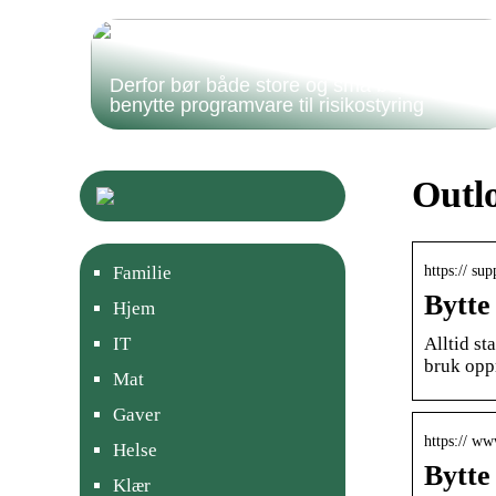
Derfor bør både store og små bedrifter
benytte programvare til risikostyring
Outl
https:// su
Familie
Bytte 
Hjem
Alltid st
IT
bruk opp
Mat
Gaver
https:// ww
Helse
Bytte 
Klær