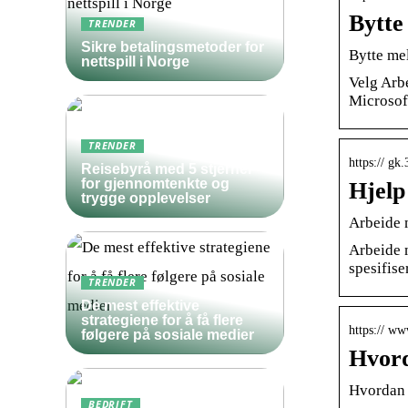
Bytte
TRENDER
Sikre betalingsmetoder for
Bytte me
nettspill i Norge
Velg Arb
Microsof
TRENDER
https:// g
Reisebyrå med 5 stjerner
for gjennomtenkte og
Hjelp
trygge opplevelser
Arbeide 
Arbeide m
spesifiser
TRENDER
De mest effektive
strategiene for å få flere
https:// w
følgere på sosiale medier
Hvord
Hvordan 
BEDRIFT