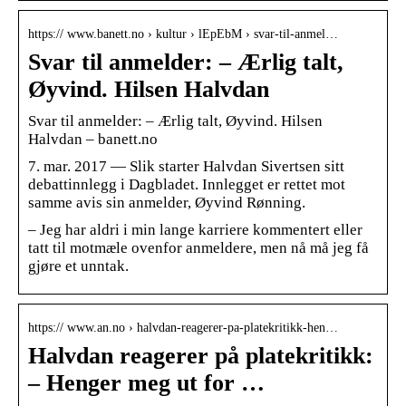
https:// www.banett.no › kultur › lEpEbM › svar-til-anmel…
Svar til anmelder: – Ærlig talt,
Øyvind. Hilsen Halvdan
Svar til anmelder: – Ærlig talt, Øyvind. Hilsen
Halvdan – banett.no
7. mar. 2017 — Slik starter Halvdan Sivertsen sitt
debattinnlegg i Dagbladet. Innlegget er rettet mot
samme avis sin anmelder, Øyvind Rønning.
– Jeg har aldri i min lange karriere kommentert eller
tatt til motmæle ovenfor anmeldere, men nå må jeg få
gjøre et unntak.
https:// www.an.no › halvdan-reagerer-pa-platekritikk-hen…
Halvdan reagerer på platekritikk:
– Henger meg ut for …