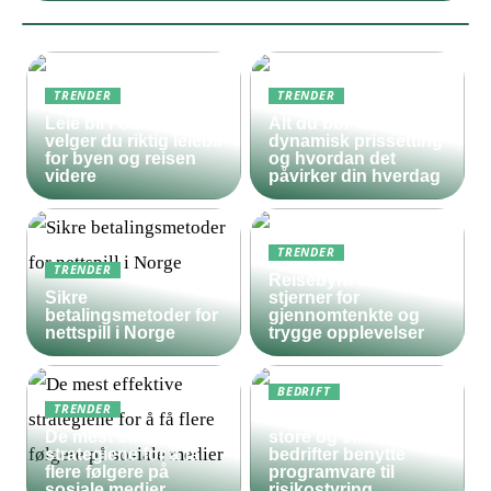
TRENDER
TRENDER
Leie bil i Oslo – slik
Alt du bør vite om
velger du riktig leiebil
dynamisk prissetting
for byen og reisen
og hvordan det
videre
påvirker din hverdag
TRENDER
TRENDER
Reisebyrå med 5
Sikre
stjerner for
betalingsmetoder for
gjennomtenkte og
nettspill i Norge
trygge opplevelser
BEDRIFT
TRENDER
Derfor bør både
De mest effektive
store og små
strategiene for å få
bedrifter benytte
flere følgere på
programvare til
sosiale medier
risikostyring