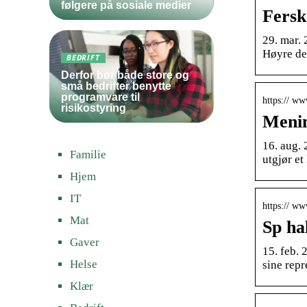
følgere på sosiale medier
Fersk
29. mar. 
Høyre det
BEDRIFT
Derfor bør både store og
små bedrifter benytte
programvare til
https:// w
risikostyring
Menin
16. aug. 
Familie
utgjør e
Hjem
IT
https:// w
Mat
Sp ha
Gaver
15. feb.
Helse
sine repr
Klær