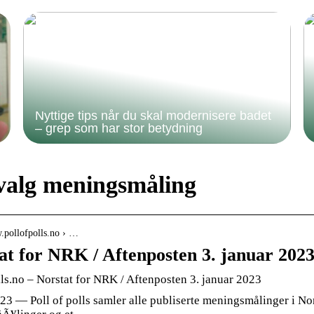
Nyttige tips når du skal modernisere badet
– grep som har stor betydning
valg meningsmåling
.pollofpolls.no › …
at for NRK / Aftenposten 3. januar 2023 
ls.no – Norstat for NRK / Aftenposten 3. januar 2023
023 — Poll of polls samler alle publiserte meningsmålinger i Nor