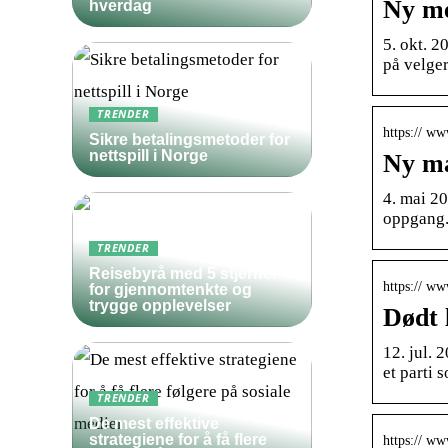
Ny me
hverdag
5. okt. 2
på velge
TRENDER
https:// w
Sikre betalingsmetoder for
nettspill i Norge
Ny må
4. mai 20
oppgang
TRENDER
Reisebyrå med 5 stjerner
https:// w
for gjennomtenkte og
trygge opplevelser
Dødt 
12. jul. 
et parti 
TRENDER
De mest effektive
strategiene for å få flere
https:// ww