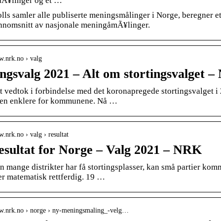
Ã¥linger og et …
olls samler alle publiserte meningsmålinger i Norge, beregner e
ennomsnitt av nasjonale meningåmÃ¥linger.
w.nrk.no › valg
ingsvalg 2021 – Alt om stortingsvalget 
t vedtok i forbindelse med det koronapregede stortingsvalget i 
nen enklere for kommunene. Nå …
w.nrk.no › valg › resultat
esultat for Norge – Valg 2021 – NRK
 mange distrikter har få stortingsplasser, kan små partier komm
er matematisk rettferdig. 19 …
ww.nrk.no › norge › ny-meningsmaling_-velg…