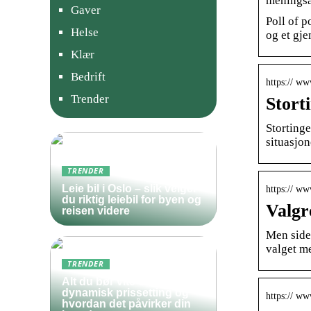
meningså
Gaver
Poll of p
Helse
og et gj
Klær
Bedrift
https:// ww
Trender
Stort
Stortinge
situasjo
TRENDER
Leie bil i Oslo – slik velger
https:// ww
du riktig leiebil for byen og
Valgr
reisen videre
Men siden
valget m
TRENDER
Alt du bør vite om
dynamisk prissetting og
https:// w
hvordan det påvirker din