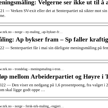
ningsmåling: Velgerne ser ikke ut til å
021 — Verken SV-exit eller det at Senterpartiet nå sikter mot sin 
rne.
ww.nrk.no › norge › ny-maling_-ap-bykser-fr…
ling: Ap bykser fram – Sp faller kraft
22 — Senterpartiet får i mai sin dårligste meningsmåling på fe
.
ww.nrk.no › trondelag › meningsmaling-i-tron…
løp mellom Arbeiderpartiet og Høyre 
2022 — Den viser en nedgang på 1,6 prosentpoeng, fra valget i 20
som skal ligge godt oppe …
w.nrk.no › norge › fersk-nrk-maling_-regjeri…