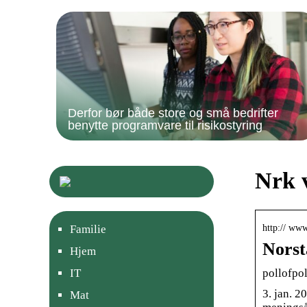
Derfor bør både store og små bedrifter
benytte programvare til risikostyring
Nrk 
http:// www
Familie
Norst
Hjem
pollofpol
IT
3. jan. 2
Mat