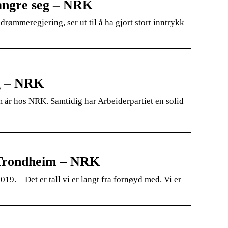
 angre seg – NRK
drømmeregjering, ser ut til å ha gjort stort inntrykk
ig – NRK
m år hos NRK. Samtidig har Arbeiderpartiet en solid
i Trondheim – NRK
19. – Det er tall vi er langt fra fornøyd med. Vi er