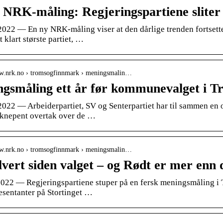
 NRK-måling: Regjeringspartiene sliter
2022 — En ny NRK-måling viser at den dårlige trenden fortsetter
 klart største partiet, …
ww.nrk.no › tromsogfinnmark › meningsmalin…
gsmåling ett år før kommunevalget i T
2022 — Arbeiderpartiet, SV og Senterpartiet har til sammen en 
t knepent overtak over de …
ww.nrk.no › tromsogfinnmark › meningsmalin…
lvert siden valget – og Rødt er mer enn
 2022 — Regjeringspartiene stuper på en fersk meningsmåling i 
esentanter på Stortinget …