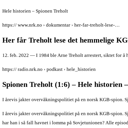
Hele historien – Spionen Treholt
https:// www.nrk.no › dokumentar › her-far-treholt-lese-…
Her får Treholt lese det hemmelige KG
12. feb. 2022 — I 1984 ble Arne Treholt arrestert, siktet for å
https:// radio.nrk.no › podkast › hele_historien
Spionen Treholt (1:6) – Hele historien
I årevis jakter overvåkningspolitiet på en norsk KGB-spion. S
I årevis jakter overvåkningspolitiet på en norsk KGB-spion. S
har han i så fall havnet i lomma på Sovjetunionen? Alle episo