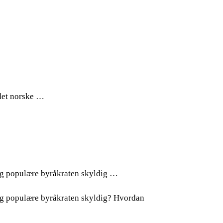
 det norske …
e og populære byråkraten skyldig …
e og populære byråkraten skyldig? Hvordan