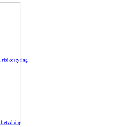
 risikostyring
r betydning