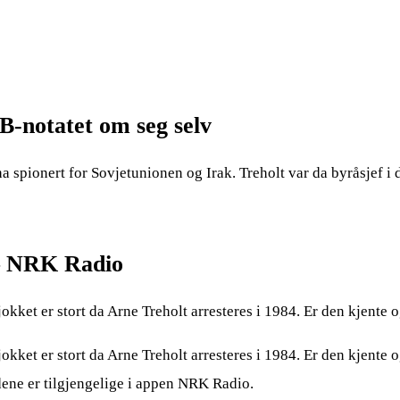
B-notatet om seg selv
 ha spionert for Sovjetunionen og Irak. Treholt var da byråsjef i
 – NRK Radio
jokket er stort da Arne Treholt arresteres i 1984. Er den kjent
jokket er stort da Arne Treholt arresteres i 1984. Er den kjent
dene er tilgjengelige i appen NRK Radio.