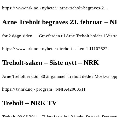
https:// www.nrk.no › nyheter › arne-treholt-begraves-2…
Arne Treholt begraves 23. februar – 
for 2 døgn siden — Gravferden til Arne Treholt holdes i Vestr
https:// www.nrk.no › nyheter › treholt-saken-1.11102622
Treholt-saken – Siste nytt – NRK
Arne Treholt er død, 80 år gammel. Treholt døde i Moskva, oppl
https:// tv.nrk.no › program › NNFA42000511
Treholt – NRK TV
Treholt. 09.06.2011 · Tillatt for alle · 31 min. Se også. Dags