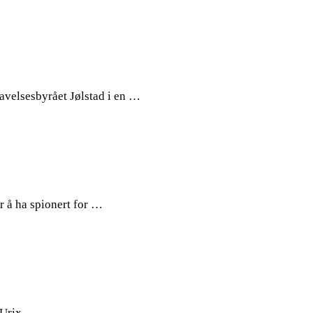
ravelsesbyrået Jølstad i en …
r å ha spionert for …
 Urix.