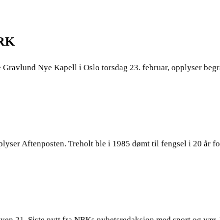
NRK
e Gravlund Nye Kapell i Oslo torsdag 23. februar, opplyser beg
yser Aftenposten. Treholt ble i 1985 dømt til fengsel i 20 år fo
revyen 21. Siste nytt fra NRKs nyhetsredaksjon med sport og vær.