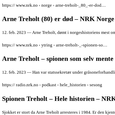
https:// www.nrk.no › norge › arne-treholt-_80_-er-dod…
Arne Treholt (80) er død – NRK Norge
12. feb. 2023 — Arne Treholt, dømt i norgeshistoriens mest 
https:// www.nrk.no › ytring › arne-treholt-_-spionen-so…
Arne Treholt – spionen som selv mente
12. feb. 2023 — Han var statssekretær under gråsoneforhand
https:// radio.nrk.no › podkast › hele_historien › sesong
Spionen Treholt – Hele historien – NR
Sjokket er stort da Arne Treholt arresteres i 1984. Er den kj