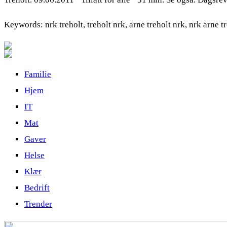
Keywords: nrk treholt, treholt nrk, arne treholt nrk, nrk arne t
Familie
Hjem
IT
Mat
Gaver
Helse
Klær
Bedrift
Trender