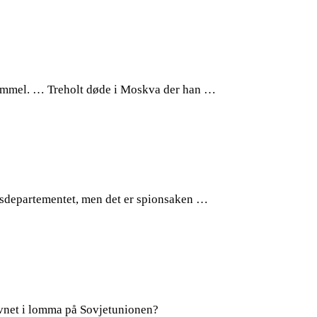
 gammel. … Treholt døde i Moskva der han …
ksdepartementet, men det er spionsaken …
havnet i lomma på Sovjetunionen?