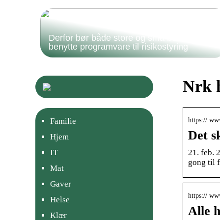
Derfor bør både store og små bedrifter
benytte programvare til risikostyring
Nrk 
https:// w
Familie
Det s
Hjem
21. feb. 
IT
gong til 
Mat
Gaver
https:// ww
Helse
Alle 
Klær