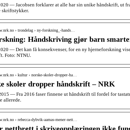
2020 — Jacobsen forklarer at alle har sin unike håndskrift, ut f
 skriftstykker.
ww.nrk.no › trondelag › ny-forskning_-hands…
rskning: Håndskriving gjør barn smart
 2020 — Det kan få konsekvenser, for en ny hjerneforskning vis
ft. Foto: NTNU.
w.nrk.no › kultur › norske-skoler-dropper-ha…
e skoler dropper håndskrift – NRK
2015 — Fra 2016 faser finnene ut håndskrift til fordel for tast
te allerede.
ww.nrk.no › rebecca-dybvik-aamas-mener-nett…
 nettbrett i skriveopplæringen ikke fu