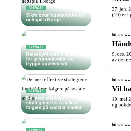
TRENDER
27. jan. 
(10) er 
Sikre betalingsmetoder for
nettspill i Norge
https:// ww
Hånds
TRENDER
9. des. 
Reisebyrå med 5 stjerner
for gjennomtenkte og
av de fe
trygge opplevelser
https:// ww
Vil h
TRENDER
De mest effektive
19. mai 2
strategiene for å få flere
og bokde
følgere på sosiale medier
https:// w
BEDRIFT