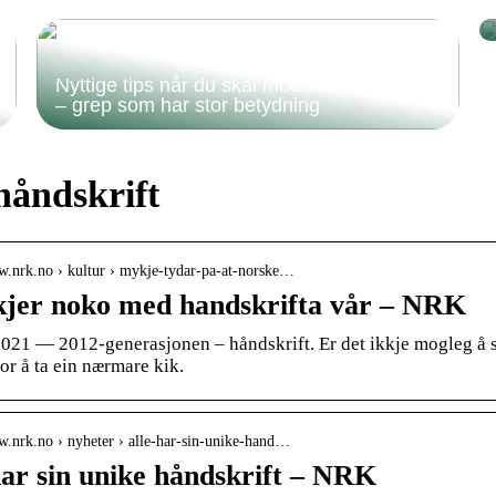
Nyttige tips når du skal modernisere badet
– grep som har stor betydning
håndskrift
ww.nrk.no › kultur › mykje-tydar-pa-at-norske…
kjer noko med handskrifta vår – NRK
2021 — 2012-generasjonen – håndskrift. Er det ikkje mogleg å sj
for å ta ein nærmare kik.
w.nrk.no › nyheter › alle-har-sin-unike-hand…
har sin unike håndskrift – NRK