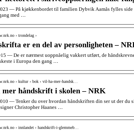
2023 — På kjøkkenbordet til familien Dybvik Aamås fylles side e
i gang med …
w.nrk.no › trondelag ›
krifta er en del av personligheten – N
2015 — De er nærmest uoppnåelig vakkert utført, de håndskrevne
rskeste i Europa den gang …
w.nrk.no › kultur › bok › vil-ha-mer-handsk…
a mer håndskrift i skolen – NRK
010 — Tenker du over hvordan håndskriften din ser ut der du si
signer Christopher Haanes …
ww.nrk.no › innlandet › handskrift-i-glemmeb…