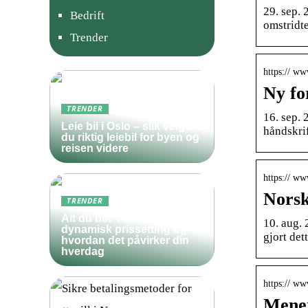
29. sep. 
Bedrift
omstridte
Trender
https:// w
Ny fo
TRENDER
16. sep.
Leie bil i Oslo – slik velger
håndskri
du riktig leiebil for byen og
reisen videre
https:// ww
Norsk
TRENDER
Alt du bør vite om
10. aug. 
dynamisk prissetting og
gjort det
hvordan det påvirker din
hverdag
https:// w
Mener