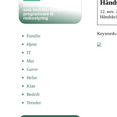
Hånds
Derfor bør både store og
små bedrifter benytte
12. nov.
programvare til
Håndskri
risikostyring
Keywords: 
Familie
Hjem
IT
Mat
Gaver
Helse
Klær
Bedrift
Trender