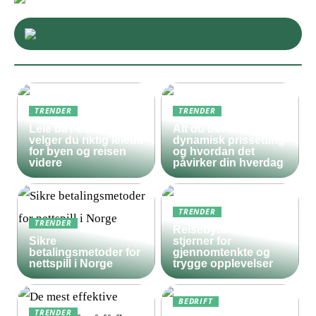
TRENDER
TRENDER
Leie bil i Oslo – slik
Alt du bør vite om
velger du riktig leiebil
dynamisk prissetting
for byen og reisen
og hvordan det
videre
påvirker din hverdag
TRENDER
TRENDER
Reisebyrå med 5
Sikre
stjerner for
betalingsmetoder for
gjennomtenkte og
nettspill i Norge
trygge opplevelser
BEDRIFT
TRENDER