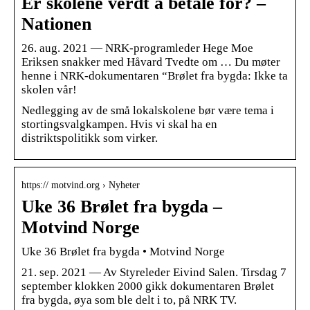
Er skolene verdt å betale for? –
Nationen
26. aug. 2021 — NRK-programleder Hege Moe
Eriksen snakker med Håvard Tvedte om … Du møter
henne i NRK-dokumentaren “Brølet fra bygda: Ikke ta
skolen vår!
Nedlegging av de små lokalskolene bør være tema i
stortingsvalgkampen. Hvis vi skal ha en
distriktspolitikk som virker.
https:// motvind.org › Nyheter
Uke 36 Brølet fra bygda –
Motvind Norge
Uke 36 Brølet fra bygda • Motvind Norge
21. sep. 2021 — Av Styreleder Eivind Salen. Tirsdag 7
september klokken 2000 gikk dokumentaren Brølet
fra bygda, øya som ble delt i to, på NRK TV.