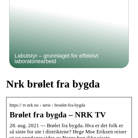
Labutstyr – grunnlaget for effektivt
laboratoriearbeid
Nrk brølet fra bygda
https:// tv.nrk.no › serie › broelet-fra-bygda
Brølet fra bygda – NRK TV
28. aug. 2021 — Brølet fra bygda. Hva er det folk er
så sinte for ute i distriktene? Hege Moe Eriksen reiser
ut og oppdager sider av Norge hun ikke visste …