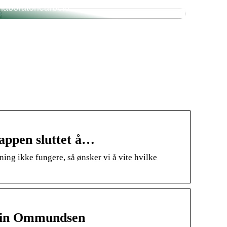
laboratoriearbeid
appen sluttet å…
ng ikke fungere, så ønsker vi å vite hvilke
stin Ommundsen