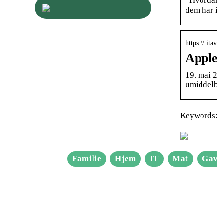
“Hvordan 
dem har 
https:// it
Apple
19. mai 
umiddelba
Keywords: 
Familie
Hjem
IT
Mat
Gav