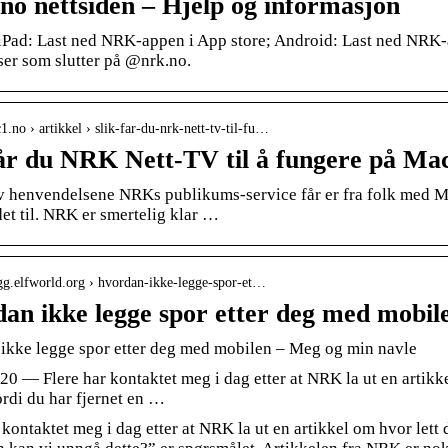
o nettsiden – Hjelp og informasjon
 iPad: Last ned NRK-appen i App store; Android: Last ned NRK-
ser som slutter på @nrk.no.
c1.no › artikkel › slik-far-du-nrk-nett-tv-til-fu…
får du NRK Nett-TV til å fungere på Ma
 henvendelsene NRKs publikums-service får er fra folk med Ma
det til. NRK er smertelig klar …
ogg.elfworld.org › hvordan-ikke-legge-spor-et…
an ikke legge spor etter deg med mobil
ikke legge spor etter deg med mobilen – Meg og min navle
20 — Flere har kontaktet meg i dag etter at NRK la ut en artikk
ordi du har fjernet en …
 kontaktet meg i dag etter at NRK la ut en artikkel om hvor lett