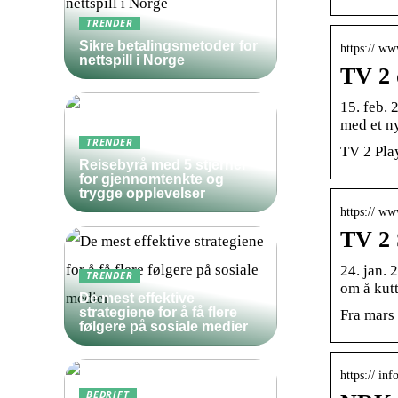
TRENDER
Sikre betalingsmetoder for
https:// ww
nettspill i Norge
TV 2 
15. feb.
med et n
TRENDER
TV 2 Pla
Reisebyrå med 5 stjerner
for gjennomtenkte og
trygge opplevelser
https:// ww
TV 2 
24. jan. 
TRENDER
om å kutt
De mest effektive
strategiene for å få flere
Fra mars 
følgere på sosiale medier
https:// inf
BEDRIFT