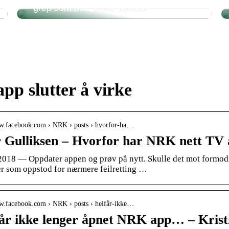
– grep som har stor betydning
pp slutter å virke
ww.facebook.com › NRK › posts › hvorfor-ha…
 Gulliksen – Hvorfor har NRK nett TV 
2018 — Oppdater appen og prøv på nytt. Skulle det mot formodni
r som oppstod for nærmere feilretting …
ww.facebook.com › NRK › posts › heifår-ikke…
år ikke lenger åpnet NRK app… – Kri