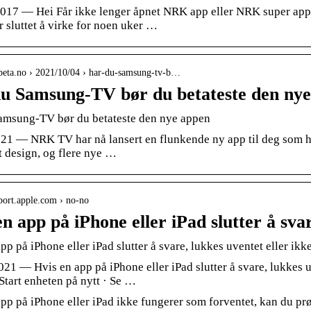
 2017 — Hei Får ikke lenger åpnet NRK app eller NRK super app
 sluttet å virke for noen uker …
kbeta.no › 2021/10/04 › har-du-samsung-tv-b…
u Samsung-TV bør du betateste den ny
amsung-TV bør du betateste den nye appen
2021 — NRK TV har nå lansert en flunkende ny app til deg som 
t design, og flere nye …
pport.apple.com › no-no
en app på iPhone eller iPad slutter å sv
pp på iPhone eller iPad slutter å svare, lukkes uventet eller i
2021 — Hvis en app på iPhone eller iPad slutter å svare, lukkes
 Start enheten på nytt · Se …
app på iPhone eller iPad ikke fungerer som forventet, kan du p