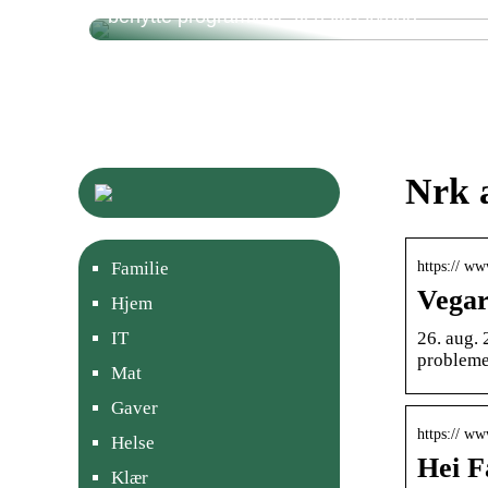
benytte programvare til risikostyring
Nrk a
https:// w
Familie
Vegar
Hjem
26. aug. 
IT
probleme
Mat
Gaver
https:// w
Helse
Hei F
Klær