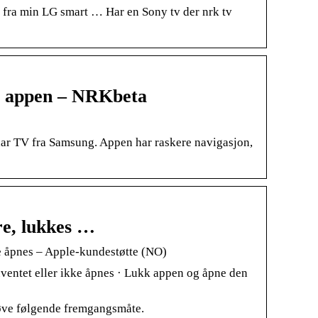
 fra min LG smart … Har en Sony tv der nrk tv
e appen – NRKbeta
har TV fra Samsung. Appen har raskere navigasjon,
are, lukkes …
kke åpnes – Apple-kundestøtte (NO)
 uventet eller ikke åpnes · Lukk appen og åpne den
røve følgende fremgangsmåte.