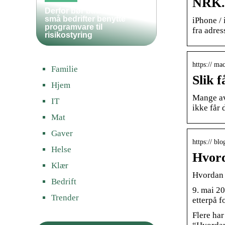
NRK.n
Derfor bør både store og
små bedrifter benytte
iPhone /
programvare til
fra adres
risikostyring
https:// ma
Familie
Slik 
Hjem
Mange av
IT
ikke får 
Mat
Gaver
https:// bl
Helse
Hvord
Klær
Hvordan 
Bedrift
9. mai 20
Trender
etterpå f
Flere har