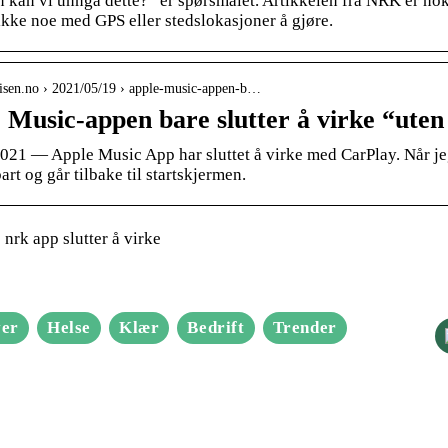
kan vi unngå dette?” er spørsmålet. Artikkelen fra NRK er nok 
ikke noe med GPS eller stedslokasjoner å gjøre.
avisen.no › 2021/05/19 › apple-music-appen-b…
 Music-appen bare slutter å virke “uten
2021 — Apple Music App har sluttet å virke med CarPlay. Når je
rt og går tilbake til startskjermen.
nrk app slutter å virke
er
Helse
Klær
Bedrift
Trender