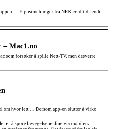
appen … E-postmeldinger fra NRK er alltid sendt
c – Mac1.no
c som forsøker å spille Nett-TV, men desverre
en
el om hvor lett … Dersom app-en slutter å virke
 det er å spore bevegelsene dine via mobilen.