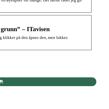
en øyeåpner for mange. Det første rådet jeg gir
 grunn” – ITavisen
g klikker på den åpnes den, men lukkes