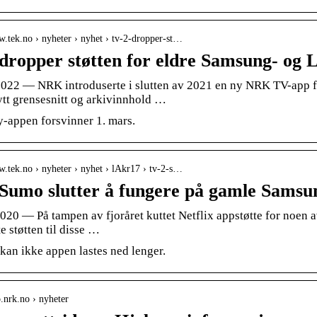
w.tek.no › nyheter › nyhet › tv-2-dropper-st…
dropper støtten for eldre Samsung- og 
 2022 — NRK introduserte i slutten av 2021 en ny NRK TV-app f
ytt grensesnitt og arkivinnhold …
y-appen forsvinner 1. mars.
w.tek.no › nyheter › nyhet › lAkr17 › tv-2-s…
Sumo slutter å fungere på gamle Samsu
2020 — På tampen av fjoråret kuttet Netflix appstøtte for noen
e støtten til disse …
kan ikke appen lastes ned lenger.
o.nrk.no › nyheter