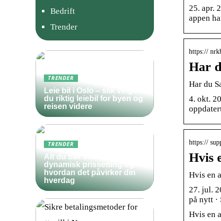
25. apr.
Bedrift
appen har
Trender
https:// nr
Har d
TRENDER
Har du S
Leie bil i Oslo – slik velger
4. okt. 
du riktig leiebil for byen og
reisen videre
oppdater
https:// su
TRENDER
Hvis 
Alt du bør vite om
dynamisk prissetting og
hvordan det påvirker din
Hvis en a
hverdag
27. jul. 
på nytt ·
Hvis en 