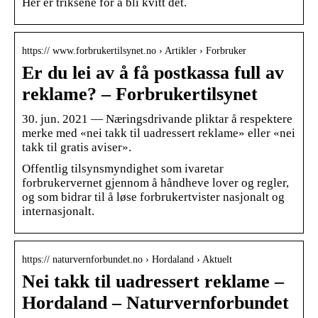
Her er triksene for å bli kvitt det.
https:// www.forbrukertilsynet.no › Artikler › Forbruker
Er du lei av å få postkassa full av
reklame? – Forbrukertilsynet
30. jun. 2021 — Næringsdrivande pliktar å respektere
merke med «nei takk til uadressert reklame» eller «nei
takk til gratis aviser».
Offentlig tilsynsmyndighet som ivaretar
forbrukervernet gjennom å håndheve lover og regler,
og som bidrar til å løse forbrukertvister nasjonalt og
internasjonalt.
https:// naturvernforbundet.no › Hordaland › Aktuelt
Nei takk til uadressert reklame –
Hordaland – Naturvernforbundet