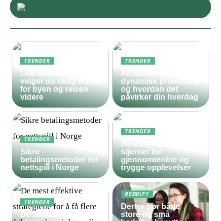
TRENDER
TRENDER
Leie bil i Oslo – slik
Alt du bør vite om
velger du riktig leiebil
dynamisk prissetting
for byen og reisen
og hvordan det
videre
påvirker din hverdag
TRENDER
TRENDER
Reisebyrå med 5
Sikre
stjerner for
betalingsmetoder for
gjennomtenkte og
nettspill i Norge
trygge opplevelser
BEDRIFT
TRENDER
Derfor bør både
De mest effektive
store og små