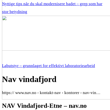
Nyttige tips når du skal modernisere badet – grep som har
stor betydning
Labutstyr – grunnlaget for effektivt laboratoriearbeid
Nav vindafjord
https:// www.nav.no › kontakt-nav › kontorer › nav-vin…
NAV Vindafjord-Etne – nav.no