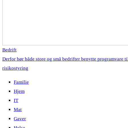
Bedrift
Derfor bør både store og små bedrifter benytte programvare ti
risikostyring
Familie
Hjem
IT
Mat
Gaver
Helse