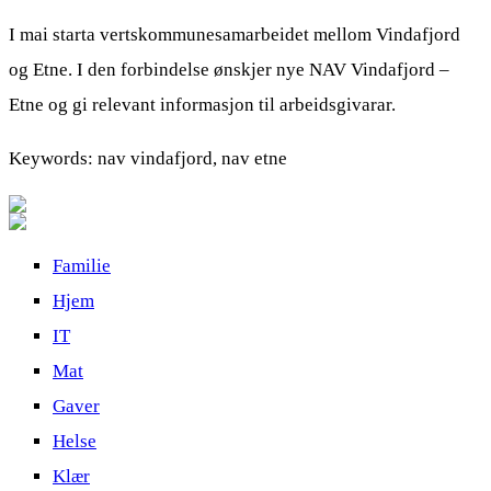
I mai starta vertskommunesamarbeidet mellom Vindafjord
og Etne. I den forbindelse ønskjer nye NAV Vindafjord –
Etne og gi relevant informasjon til arbeidsgivarar.
Keywords: nav vindafjord, nav etne
Familie
Hjem
IT
Mat
Gaver
Helse
Klær