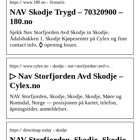
https:// www.180.no › firmavis
NAV Skodje Trygd – 70320900 –
180.no
Sjekk Nav Storfjorden Avd Skodje in Skodje,
Ådalsbakken 1, Skodje Kjøpesenter på Cylex og finn
contact info, ⌚ opening hours.
https:// www.cylex.no › skodje › nav+storfjorden+avd+s…
▷ Nav Storfjorden Avd Skodje –
Cylex.no
NAV Storfjorden, Skodje, Skodje, Skodje, Møre og
Romsdal, Norge — posisjonen på kartet, telefon,
åpningstider, anmeldelser.
https:// directmap.today › skodje
NAV Storfjorden, Skodje, Skodje