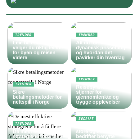
TRENDER
TRENDER
Leie bil i Oslo – slik
Alt du bør vite om
velger du riktig leiebil
dynamisk prissetting
for byen og reisen
og hvordan det
videre
påvirker din hverdag
TRENDER
TRENDER
Reisebyrå med 5
Sikre
stjerner for
betalingsmetoder for
gjennomtenkte og
nettspill i Norge
trygge opplevelser
BEDRIFT
TRENDER
Derfor bør både
De mest effektive
store og små
strategiene for å få
bedrifter benytte