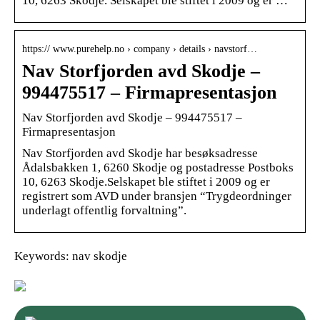
10, 6263 Skodje. Selskapet ble stiftet i 2009 og er …
https:// www.purehelp.no › company › details › navstorf…
Nav Storfjorden avd Skodje –
994475517 – Firmapresentasjon
Nav Storfjorden avd Skodje – 994475517 –
Firmapresentasjon
Nav Storfjorden avd Skodje har besøksadresse
Ådalsbakken 1, 6260 Skodje og postadresse Postboks
10, 6263 Skodje.Selskapet ble stiftet i 2009 og er
registrert som AVD under bransjen “Trygdeordninger
underlagt offentlig forvaltning”.
Keywords: nav skodje