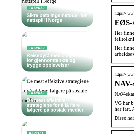
TRENDER
https:// ww
Sikre betalingsmetoder for
nettspill i Norge
EØS-s
Her finn
feiltolk
Her finn
TRENDER
arbeidsa
Reisebyrå med 5 stjerner
for gjennomtenkte og
trygge opplevelser
https:// ww
NAV-
TRENDER
NAV-ska
De mest effektive
VG har b
strategiene for å få flere
har fått.
følgere på sosiale medier
Disse har
BEDRIFT