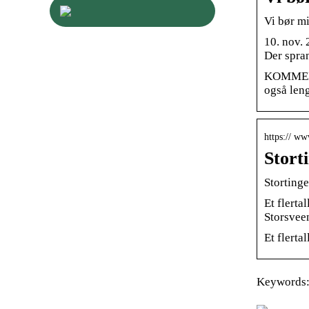
Vi bør m
10. nov.
Der spran
KOMMENTA
også leng
https:// ww
Stort
Stortinge
Et flerta
Storsveen
Et flerta
Keywords: