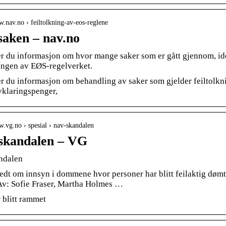
w.nav.no › feiltolkning-av-eos-reglene
aken – nav.no
er du informasjon om hvor mange saker som er gått gjennom, id
ningen av EØS-regelverket.
er du informasjon om behandling av saker som gjelder feiltolkn
vklaringspenger,
w.vg.no › spesial › nav-skandalen
skandalen – VG
ndalen
edt om innsyn i dommene hvor personer har blitt feilaktig døm
 Av: Sofie Fraser, Martha Holmes …
 blitt rammet