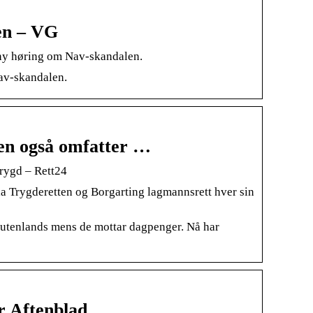
en – VG
a ny høring om Nav-skandalen.
Nav-skandalen.
en også omfatter …
rygd – Rett24
la Trygderetten og Borgarting lagmannsrett hver sin
er utenlands mens de mottar dagpenger. Nå har
r Aftenblad