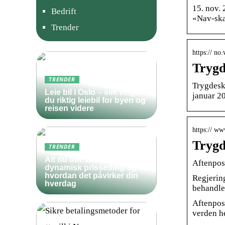
15. nov.
Bedrift
«Nav-ska
Trender
https:// no
Trygd
TRENDER
Trygdeska
Leie bil i Oslo – slik velger
januar 2
du riktig leiebil for byen og
reisen videre
https:// ww
Trygd
TRENDER
Alt du bør vite om
Aftenpos
dynamisk prissetting og
hvordan det påvirker din
Regjerin
hverdag
behandle
Aftenpost
verden h