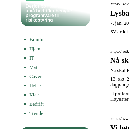
https:// ww
Derfor bør både store og
små bedrifter benytte
Lysba
programvare til
risikostyring
7. jan. 2
SV er lei
Familie
Hjem
https:// re
IT
Nå sk
Mat
Nå skal 
Gaver
13. okt. 
dagpenge
Helse
I fjor ko
Klær
Høyester
Bedrift
Trender
https:// w
Vi bø