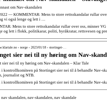
innast om Nav-skandalen
 2022 — KOMMENTAR: Mens to store rettsskandalar rullar over 
g vi også lenge og lett i …
R: Mens to store rettsskandalar rullar over oss, minner VG o
e og lett i flokk, politikarar, politi, byråkratar, rettsvesen og pr
w.klartale.no › norge › 2023/01/18 › stortinget-…
inget sier nei til ny høring om Nav-skand
t sier nei til ny høring om Nav-skandalen – Klar Tale
ll i kontrollkomiteen på Stortinget sier nei til å behandle Nav-
, journalist og NTB.
ll i kontrollkomiteen på Stortinget sier nei til å behandle Nav-sk
 nav skandalen, nav-skandalen, nav skandale