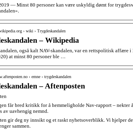
 2019 — Minst 80 personer kan være uskyldig dømt for trygdesvi
ndalen».
.wikipedia.org › wiki › Trygdeskandalen
eskandalen – Wikipedia
ndalen, også kalt NAV-skandalen, var en rettspolitisk affære i
020) at minst 80 personer ble …
w.aftenposten.no › emne › trygdeskandalen
eskandalen – Aftenposten
ten
gen får bred kritikk for å hemmeligholde Nav-rapport – nekter 
s av uavhengig nemnd.
en gir deg ny innsikt og et raskt nyhetsoverblikk. Vi hjelper d
enger sammen.