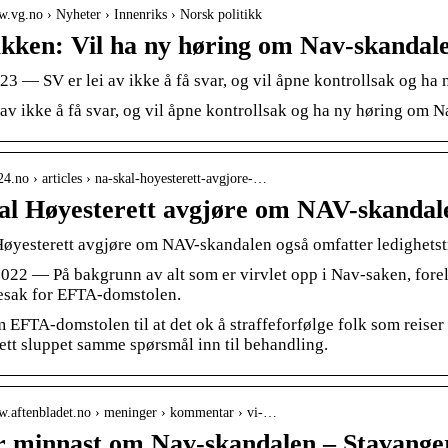
w.vg.no › Nyheter › Innenriks › Norsk politikk
kken: Vil ha ny høring om Nav-skandal
023 — SV er lei av ikke å få svar, og vil åpne kontrollsak og h
 av ikke å få svar, og vil åpne kontrollsak og ha ny høring om 
tt24.no › articles › na-skal-hoyesterett-avgjore-…
al Høyesterett avgjøre om NAV-skandal
Høyesterett avgjøre om NAV-skandalen også omfatter ledighetst
2022 — På bakgrunn av alt som er virvlet opp i Nav-saken, fore
sak for EFTA-domstolen.
m EFTA-domstolen til at det ok å straffeforfølge folk som reis
ett sluppet samme spørsmål inn til behandling.
ww.aftenbladet.no › meninger › kommentar › vi-…
r minnast om Nav-skandalen – Stavange