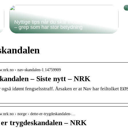
Nyttige tips når du skal modernisere badet
– grep som har stor betydning
skandalen
ww.nrk.no › nav-skandalen-1.14759909
kandalen – Siste nytt – NRK
også idømt fengselsstraff. Årsaken er at Nav har feiltolket EØ
w.nrk.no › norge › dette-er-trygdeskandalen-…
 er trygdeskandalen – NRK