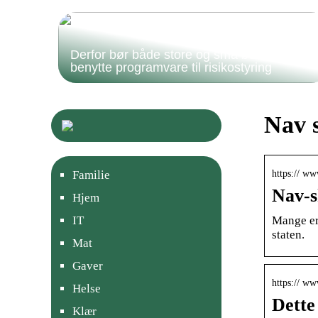
Derfor bør både store og små bedrifter
benytte programvare til risikostyring
Nav 
https:// w
Familie
Nav-s
Hjem
Mange er 
IT
staten.
Mat
Gaver
https:// ww
Helse
Dette
Klær