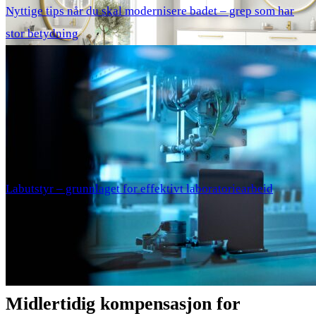
Nyttige tips når du skal modernisere badet – grep som har
stor betydning
Labutstyr – grunnlaget for effektivt laboratoriearbeid
Nav kompensasjonsordning
https:// www.nav.no › soknader › person › korona › ko…
Midlertidig kompensasjon for