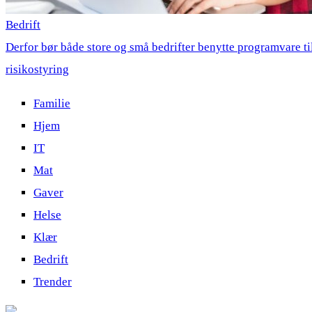
Bedrift
Derfor bør både store og små bedrifter benytte programvare ti
risikostyring
Familie
Hjem
IT
Mat
Gaver
Helse
Klær
Bedrift
Trender