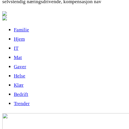
selvstendig næringsdrivende, kompensasjon nav
Familie
Hjem
IT
Mat
Gaver
Helse
Klær
Bedrift
Trender