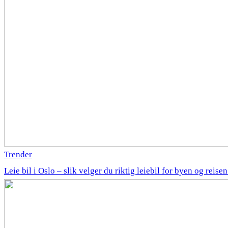
Trender
Leie bil i Oslo – slik velger du riktig leiebil for byen og reise