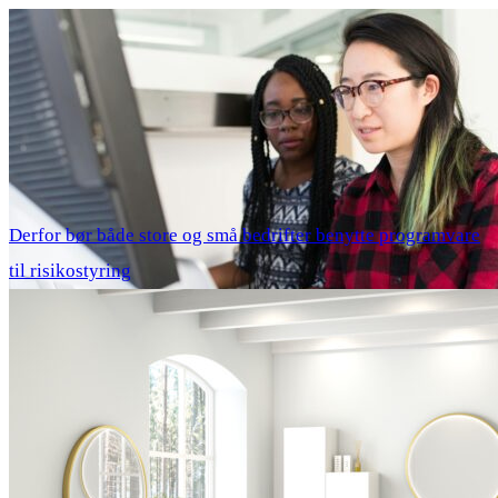
Derfor bør både store og små bedrifter benytte programvare
til risikostyring