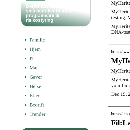
MyHerita
Derfor bør både store og
små bedrifter benytte
MyHerita
programvare til
testing. 
risikostyring
MyHerita
DNA-test
Familie
Hjem
https:// ww
IT
MyHer
Mat
MyHerita
Gaver
MyHerita
your fami
Helse
Dec 15, 
Klær
Bedrift
Trender
https:// n
Fil:L