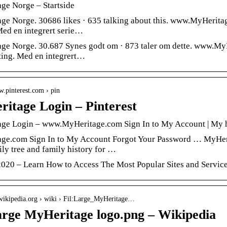
ge Norge – Startside
ge Norge. 30686 likes · 635 talking about this. www.MyHeritag
Med en integrert serie…
ge Norge. 30.687 Synes godt om · 873 taler om dette. www.MyHe
ing. Med en integrert…
w.pinterest.com › pin
itage Login – Pinterest
ge Login – www.MyHeritage.com Sign In to My Account | My he
ge.com Sign In to My Account Forgot Your Password … MyHerit
ly tree and family history for …
2020 – Learn How to Access The Most Popular Sites and Servic
o.wikipedia.org › wiki › Fil:Large_MyHeritage…
arge MyHeritage logo.png – Wikipedia