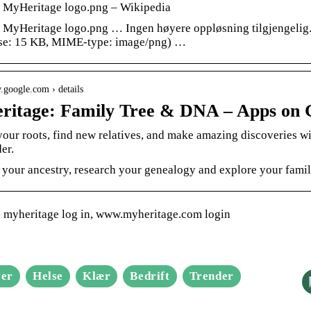
e MyHeritage logo.png – Wikipedia
e MyHeritage logo.png … Ingen høyere oppløsning tilgjengelig
else: 15 KB, MIME-type: image/png) …
ay.google.com › details
itage: Family Tree & DNA – Apps on G
our roots, find new relatives, and make amazing discoveries wi
der.
 your ancestry, research your genealogy and explore your famil
 myheritage log in, www.myheritage.com login
er
Helse
Klær
Bedrift
Trender