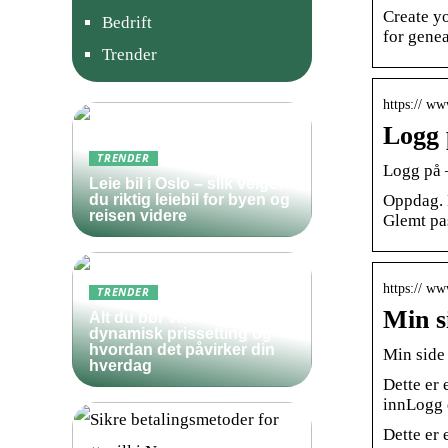
Create yo
Bedrift
for gene
Trender
https:// ww
Logg 
TRENDER
Logg på 
Leie bil i Oslo – slik velger
Oppdag. B
du riktig leiebil for byen og
reisen videre
Glemt pa
https:// ww
TRENDER
Min s
Alt du bør vite om
dynamisk prissetting og
hvordan det påvirker din
Min side
hverdag
Dette er 
innLogg 
Dette er 