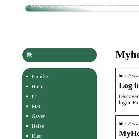
benytte programvare til risikostyring
Myher
https:// w
Familie
Log i
Hjem
Discover.
IT
login. F
Mat
Gaver
https:// w
Helse
MyHe
Klær