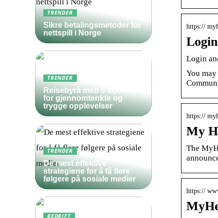
TRENDER
Sikre betalingsmetoder for
https:// my
nettspill i Norge
Login
Login an
You may a
TRENDER
Communi
Reisebyrå med 5 stjerner
for gjennomtenkte og
trygge opplevelser
https:// my
My H
The MyHe
TRENDER
announce
De mest effektive
strategiene for å få flere
følgere på sosiale medier
https:// w
MyHer
BEDRIFT