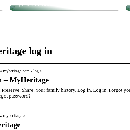
– grep som har stor betydning
itage log in
ww.myheritage.com › login
n – MyHeritage
 Preserve. Share. Your family history. Log in. Log in. Forgot 
orgot password?
ww.myheritage.com
ritage