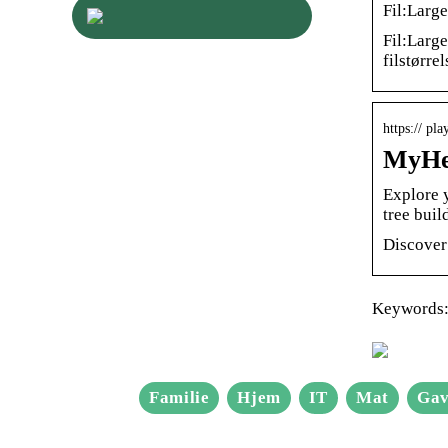
Fil:Larg
Fil:Larg
filstørr
https:// pl
MyHer
Explore y
tree buil
Discover
Keywords:
Familie
Hjem
IT
Mat
Gav