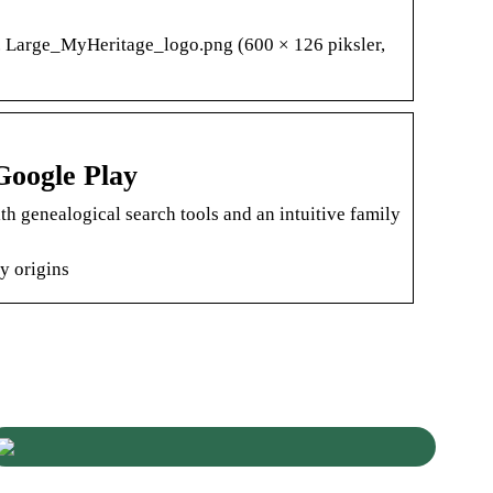
. Large_MyHeritage_logo.png ‎(600 × 126 piksler,
oogle Play
th genealogical search tools and an intuitive family
y origins