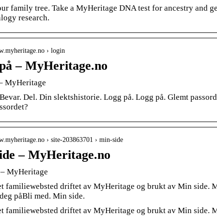
ur family tree. Take a MyHeritage DNA test for ancestry and gen
alogy research.
w.myheritage.no › login
på – MyHeritage.no
– MyHeritage
evar. Del. Din slektshistorie. Logg på. Logg på. Glemt passord
ssordet?
w.myheritage.no › site-203863701 › min-side
ide – MyHeritage.no
 – MyHeritage
et familiewebsted driftet av MyHeritage og brukt av Min side. 
deg påBli med. Min side.
et familiewebsted driftet av MyHeritage og brukt av Min side. My