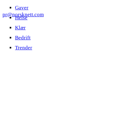
Gaver
pr@norsknett.com
Helse
Klær
Bedrift
Trender