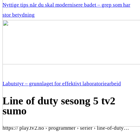
Nyttige tips når du skal modernisere badet – grep som har
stor betydning
Labutstyr – grunnlaget for effektivt laboratoriearbeid
Line of duty sesong 5 tv2
sumo
https:// play.tv2.no › programmer › serier › line-of-duty…