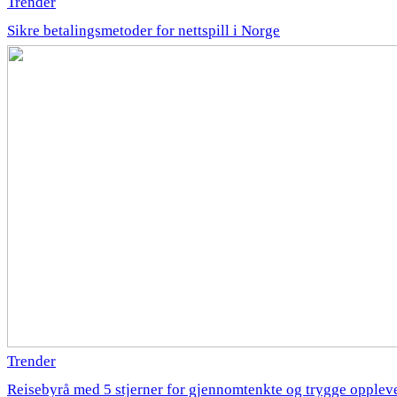
Trender
Sikre betalingsmetoder for nettspill i Norge
Trender
Reisebyrå med 5 stjerner for gjennomtenkte og trygge opplev