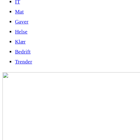
IT
Mat
Gaver
Helse
Klær
Bedrift
Trender