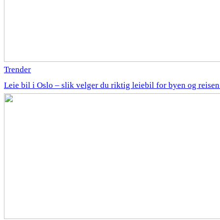
Trender
Leie bil i Oslo – slik velger du riktig leiebil for byen og reise