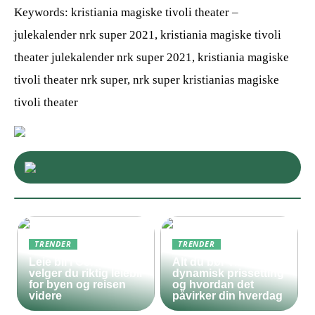
Keywords: kristiania magiske tivoli theater –
julekalender nrk super 2021, kristiania magiske tivoli
theater julekalender nrk super 2021, kristiania magiske
tivoli theater nrk super, nrk super kristianias magiske
tivoli theater
TRENDER
TRENDER
Leie bil i Oslo – slik
Alt du bør vite om
velger du riktig leiebil
dynamisk prissetting
for byen og reisen
og hvordan det
videre
påvirker din hverdag