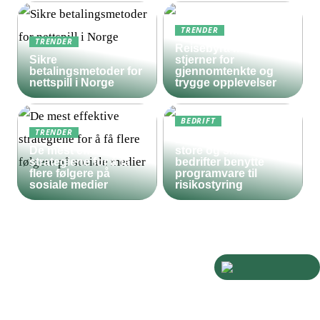
TRENDER
TRENDER
Reisebyrå med 5
Sikre
stjerner for
betalingsmetoder for
gjennomtenkte og
nettspill i Norge
trygge opplevelser
BEDRIFT
TRENDER
Derfor bør både
De mest effektive
store og små
strategiene for å få
bedrifter benytte
flere følgere på
programvare til
sosiale medier
risikostyring