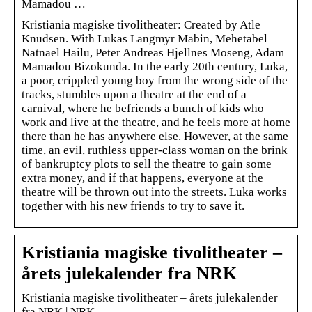
Mamadou …
Kristiania magiske tivolitheater: Created by Atle
Knudsen. With Lukas Langmyr Mabin, Mehetabel
Natnael Hailu, Peter Andreas Hjellnes Moseng, Adam
Mamadou Bizokunda. In the early 20th century, Luka,
a poor, crippled young boy from the wrong side of the
tracks, stumbles upon a theatre at the end of a
carnival, where he befriends a bunch of kids who
work and live at the theatre, and he feels more at home
there than he has anywhere else. However, at the same
time, an evil, ruthless upper-class woman on the brink
of bankruptcy plots to sell the theatre to gain some
extra money, and if that happens, everyone at the
theatre will be thrown out into the streets. Luka works
together with his new friends to try to save it.
Kristiania magiske tivolitheater –
årets julekalender fra NRK
Kristiania magiske tivolitheater – årets julekalender
fra NRK | NRK