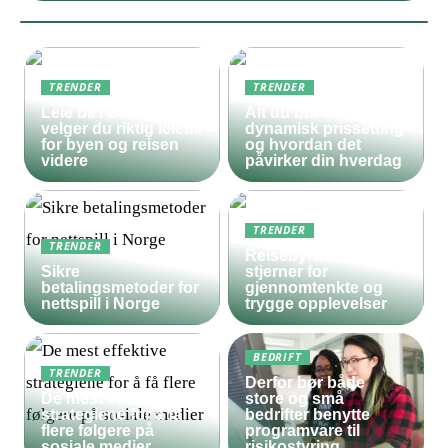
TRENDER
TRENDER
Leie bil i Oslo – slik
Alt du bør vite om
velger du riktig leiebil
dynamisk prissetting
for byen og reisen
og hvordan det
videre
påvirker din hverdag
TRENDER
TRENDER
Reisebyrå med 5
Sikre
stjerner for
betalingsmetoder for
gjennomtenkte og
nettspill i Norge
trygge opplevelser
BEDRIFT
TRENDER
Derfor bør både
De mest effektive
store og små
strategiene for å få
bedrifter benytte
flere følgere på
programvare til
sosiale medier
risikostyring