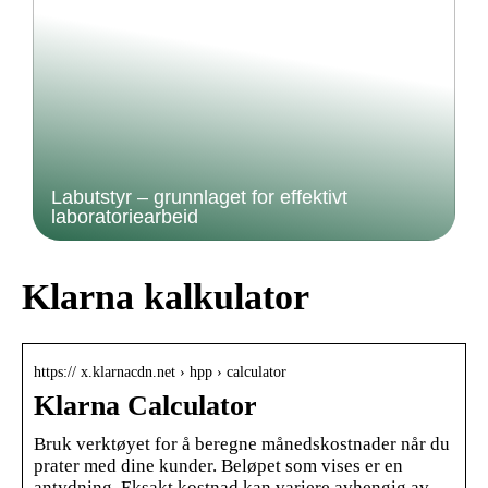
Labutstyr – grunnlaget for effektivt
laboratoriearbeid
Klarna kalkulator
https:// x.klarnacdn.net › hpp › calculator
Klarna Calculator
Bruk verktøyet for å beregne månedskostnader når du
prater med dine kunder. Beløpet som vises er en
antydning. Eksakt kostnad kan variere avhengig av …