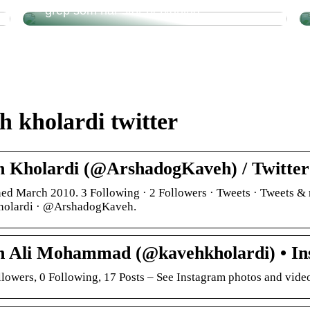
– grep som har stor betydning
 kholardi twitter
 Kholardi (@ArshadogKaveh) / Twitter
ned March 2010. 3 Following · 2 Followers · Tweets · Tweets & 
holardi · @ArshadogKaveh.
 Ali Mohammad (@kavehkholardi) • In
llowers, 0 Following, 17 Posts – See Instagram photos and v