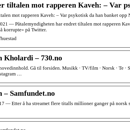
r tiltalen mot rapperen Kaveh: – Var p
iltalen mot rapperen Kaveh: – Var psykotisk da han banket op
2021 — Påtalemyndigheten har endret tiltalen mot rapperen Ka
så korrupte» på Twitter.
Thuestad
 Kholardi – 730.no
hovedinnhold. Gå til forsiden. Musikk · TV/film · Norsk · Te ·
nstagram …
 – Samfundet.no
017 — Etter å ha streamet flere titalls millioner ganger på norsk