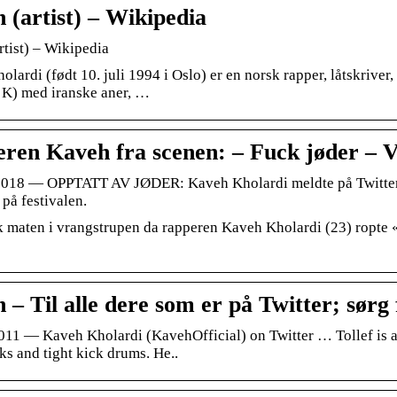
 (artist) – Wikipedia
rtist) – Wikipedia
lardi (født 10. juli 1994 i Oslo) er en norsk rapper, låtskriver,
 K) med iranske aner, …
ren Kaveh fra scenen: – Fuck jøder – 
 2018 — OPPTATT AV JØDER: Kaveh Kholardi meldte på Twitter a
på festivalen.
k maten i vrangstrupen da rapperen Kaveh Kholardi (23) ropte «
 – Til alle dere som er på Twitter; sørg
 2011 — Kaveh Kholardi (KavehOfficial) on Twitter … Tollef is 
cks and tight kick drums. He..