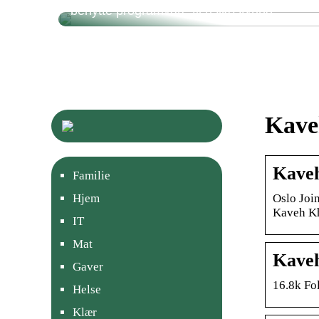
benytte programvare til risikostyring
Kaveh
Kaveh
Familie
Oslo Joi
Hjem
Kaveh K
IT
Mat
Kaveh
Gaver
16.8k Fo
Helse
Klær