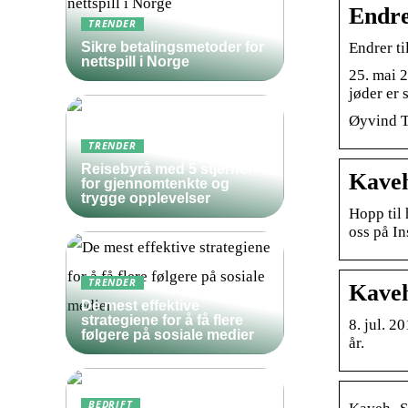
Endre
TRENDER
Endrer t
Sikre betalingsmetoder for
nettspill i Norge
25. mai 
jøder er 
Øyvind 
TRENDER
Reisebyrå med 5 stjerner
Kaveh
for gjennomtenkte og
trygge opplevelser
Hopp til 
oss på I
TRENDER
Kaveh
De mest effektive
strategiene for å få flere
8. jul. 2
følgere på sosiale medier
år.
BEDRIFT