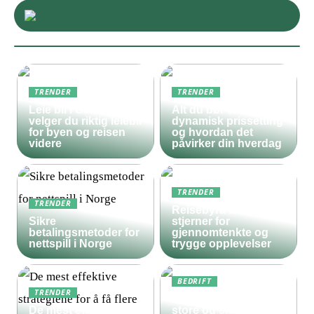
TRENDER
TRENDER
Leie bil i Oslo – slik
Alt du bør vite om
velger du riktig leiebil
dynamisk prissetting
for byen og reisen
og hvordan det
videre
påvirker din hverdag
TRENDER
TRENDER
Reisebyrå med 5
Sikre
stjerner for
betalingsmetoder for
gjennomtenkte og
nettspill i Norge
trygge opplevelser
BEDRIFT
TRENDER
Derfor bør både
De mest effektive
store og små