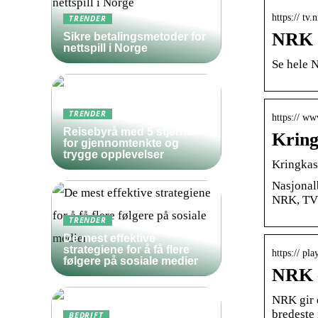
https:// tv.
TRENDER
NRK
Sikre betalingsmetoder for
nettspill i Norge
Se hele N
TRENDER
https:// w
Reisebyrå med 5 stjerner
Kring
for gjennomtenkte og
trygge opplevelser
Kringkast
Nasjonalb
NRK, TV2
TRENDER
De mest effektive
strategiene for å få flere
https:// pl
følgere på sosiale medier
NRK –
NRK gir 
bredeste 
BEDRIFT