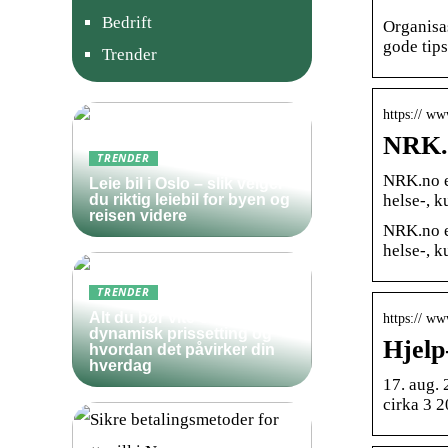
Bedrift
Organisa
gode tips
Trender
https:// w
NRK.n
TRENDER
NRK.no er
Leie bil i Oslo – slik velger
helse-, k
du riktig leiebil for byen og
reisen videre
NRK.no er
helse-, k
TRENDER
Alt du bør vite om
https:// ww
dynamisk prissetting og
Hjelp
hvordan det påvirker din
hverdag
17. aug.
cirka 3 2