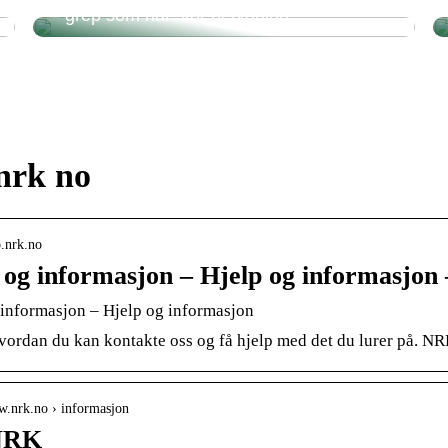
– grep som har stor betydning
nrk no
o.nrk.no
 og informasjon – Hjelp og informasjo
 informasjon – Hjelp og informasjon
hvordan du kan kontakte oss og få hjelp med det du lurer på.
w.nrk.no › informasjon
NRK