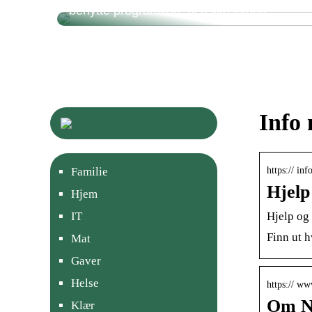
benytte programvare til risikostyring
Info 
https:// inf
Familie
Hjelp
Hjem
Hjelp og
IT
Finn ut 
Mat
Gaver
Helse
https:// ww
Om 
Klær