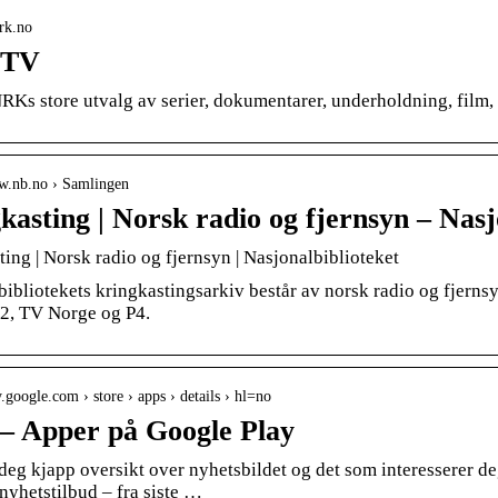
nrk.no
 TV
RKs store utvalg av serier, dokumentarer, underholdning, film, 
ww.nb.no › Samlingen
kasting | Norsk radio og fjernsyn – Nasj
ing | Norsk radio og fjernsyn | Nasjonalbiblioteket
ibliotekets kringkastingsarkiv består av norsk radio og fjernsy
, TV Norge og P4.
ay.google.com › store › apps › details › hl=no
 Apper på Google Play
deg kjapp oversikt over nyhetsbildet og det som interesserer d
nyhetstilbud – fra siste …