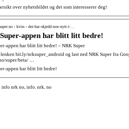
rsikt over nyhetsbildet og det som interesserer deg!
ksuper.no › kviss › det-har-skjedd-noe-nytt-i-…
uper-appen har blitt litt bedre!
r-appen har blitt litt bedre! – NRK Super
 lenken bit.ly/nrksuper_android og last ned NRK Super fra Goo
.no/super/beta/ …
-appen har blitt litt bedre!
info nrk no, info. nrk. no