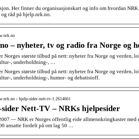
sjon. Her finner du organisasjonskart og info om hvordan NRK e
 og råd på hjelp.nrk.no.
ww.nrk.no
o – nyheter, tv og radio fra Norge og h
 Norges største tilbud på nett: nyheter fra Norge og verden, lo
ultur-, underholdning-, …
 Norges største tilbud på nett: nyheter fra Norge og verden, lo
ultur-, underholdning-, humor- og debattstoff.
w.nrk.no › hjelp-sider-nett-tv-1.2614661
-sider Nett-TV – NRKs hjelpesider
 2007 — NRK er Norges offentlig eide allmennkringkaster med et
00 ansatte fordelt på om lag 50 …