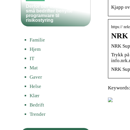
Derfor bør både store og
Kjapp ove
små bedrifter benytte
programvare til
risikostyring
https:// nr
NRK S
Familie
NRK Supe
Hjem
Trykk på
IT
info.nrk
Mat
NRK Super
Gaver
Helse
Keywords: 
Klær
Bedrift
Trender