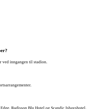
per?
r ved inngangen til stadion.
ortsarrangementer.
 Edge, Radisson Blu Hotel og Scandic Ishavshotel.