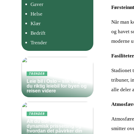
Gaver
Førsteinn
Helse
Når man ko
Klær
og havet s
Bedrift
moderne ut
Trender
Fasilitete
Stadionet t
TRENDER
tribuner, 
Leie bil i Oslo – slik velger
du riktig leiebil for byen og
alle deler 
reisen videre
Atmosfær
TRENDER
Atmosfæren
Alt du bør vite om
dynamisk prissetting og
smitter ov
hvordan det påvirker din