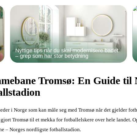
Nyttige tips når du skal modernisere badet
– grep som har stor betydning
mebane Tromsø: En Guide til N
llstadion
steder i Norge som kan måle seg med Tromsø når det gjelder fotb
r gjort Tromsø til et mekka for fotballelskere over hele landet. 
 – Norges nordligste fotballstadion.