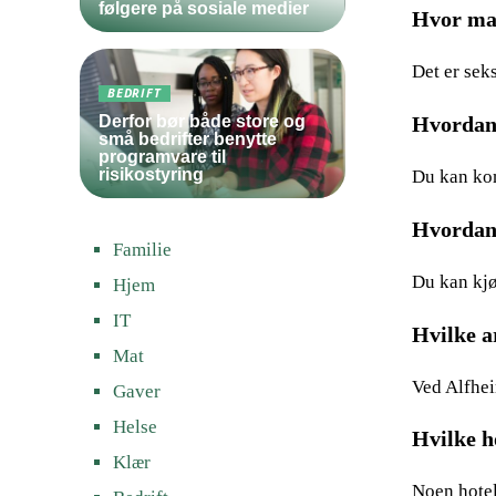
følgere på sosiale medier
Hvor man
Det er sek
BEDRIFT
Derfor bør både store og
Hvordan 
små bedrifter benytte
programvare til
risikostyring
Du kan kom
Hvordan 
Familie
Du kan kjø
Hjem
IT
Hvilke a
Mat
Ved Alfhei
Gaver
Helse
Hvilke h
Klær
Noen hotel