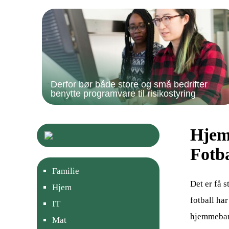
Derfor bør både store og små bedrifter
benytte programvare til risikostyring
Hjem
Fotba
Familie
Det er få 
Hjem
fotball ha
IT
hjemmebane
Mat