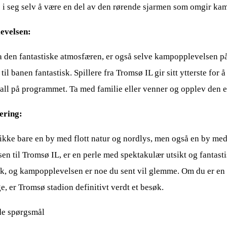
 i seg selv å være en del av den rørende sjarmen som omgir kam
evelsen:
ra den fantastiske atmosfæren, er også selve kampopplevelsen på
 til banen fantastisk. Spillere fra Tromsø IL gir sitt ytterste fo
ball på programmet. Ta med familie eller venner og opplev den e
ring:
ikke bare en by med flott natur og nordlys, men også en by med 
n til Tromsø IL, er en perle med spektakulær utsikt og fantasti
sk, og kampopplevelsen er noe du sent vil glemme. Om du er en fo
, er Tromsø stadion definitivt verdt et besøk.
ede spørgsmål