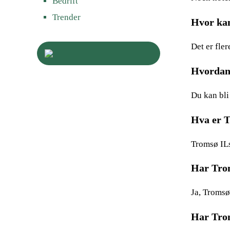
Bedrift
Trender
Hvor kan
Det er fle
Hvordan 
Du kan bli
Hva er 
Tromsø ILs
Har Trom
Ja, Tromsø
Har Trom