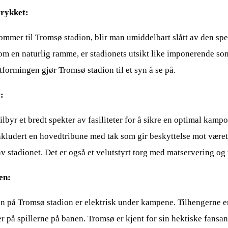
trykket:
mmer til Tromsø stadion, blir man umiddelbart slått av den sp
om en naturlig ramme, er stadionets utsikt like imponerende so
formingen gjør Tromsø stadion til et syn å se på.
r:
ilbyr et bredt spekter av fasiliteter for å sikre en optimal kampo
inkludert en hovedtribune med tak som gir beskyttelse mot været. 
av stadionet. Det er også et velutstyrt torg med matservering og t
en:
 på Tromsø stadion er elektrisk under kampene. Tilhengerne er
er på spillerne på banen. Tromsø er kjent for sin hektiske fansa