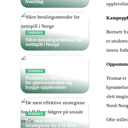
hverdag
opplevelse
Kampoppl
Bortsett f
TRENDER
Sikre betalingsmetoder for
er utsikten
nettspill i Norge
intens fot
Oppsumme
TRENDER
Tromsø er 
Reisebyrå med 5 stjerner
for gjennomtenkte og
hjemmebase
trygge opplevelser
slett magi
Nord-Norge
TRENDER
Ofte still
De mest effektive
strategiene for å få flere