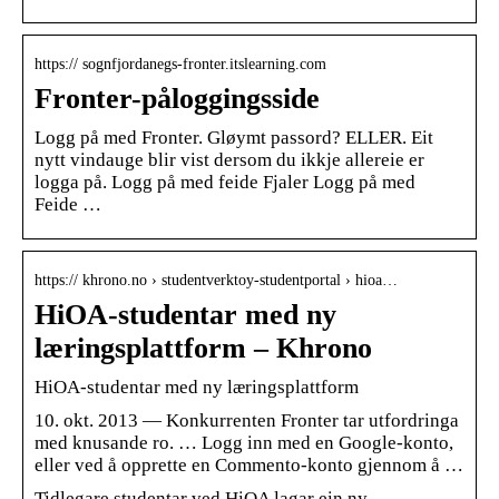
https:// sognfjordanegs-fronter.itslearning.com
Fronter-påloggingsside
Logg på med Fronter. Gløymt passord? ELLER. Eit
nytt vindauge blir vist dersom du ikkje allereie er
logga på. Logg på med feide Fjaler Logg på med
Feide …
https:// khrono.no › studentverktoy-studentportal › hioa…
HiOA-studentar med ny
læringsplattform – Khrono
HiOA-studentar med ny læringsplattform
10. okt. 2013 — Konkurrenten Fronter tar utfordringa
med knusande ro. … Logg inn med en Google-konto,
eller ved å opprette en Commento-konto gjennom å …
Tidlegare studentar ved HiOA lagar ein ny