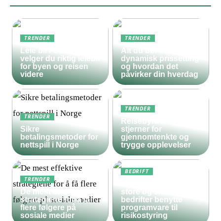
TRENDER
TRENDER
Leie bil i Oslo – slik
Alt du bør vite om
velger du riktig leiebil
dynamisk prissetting
for byen og reisen
og hvordan det
videre
påvirker din hverdag
TRENDER
TRENDER
Reisebyrå med 5
Sikre
stjerner for
betalingsmetoder for
gjennomtenkte og
nettspill i Norge
trygge opplevelser
BEDRIFT
TRENDER
Derfor bør både
De mest effektive
store og små
strategiene for å få
bedrifter benytte
flere følgere på
programvare til
sosiale medier
risikostyring