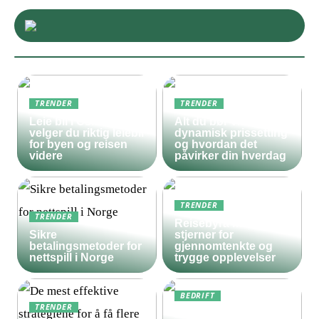
TRENDER
TRENDER
Leie bil i Oslo – slik
Alt du bør vite om
velger du riktig leiebil
dynamisk prissetting
for byen og reisen
og hvordan det
videre
påvirker din hverdag
TRENDER
TRENDER
Reisebyrå med 5
Sikre
stjerner for
betalingsmetoder for
gjennomtenkte og
nettspill i Norge
trygge opplevelser
BEDRIFT
TRENDER
Derfor bør både