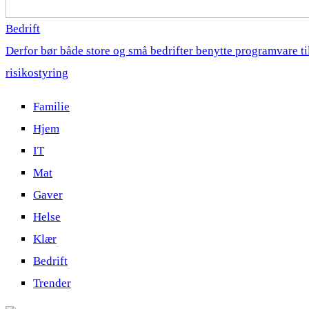
Bedrift
Derfor bør både store og små bedrifter benytte programvare ti
risikostyring
Familie
Hjem
IT
Mat
Gaver
Helse
Klær
Bedrift
Trender