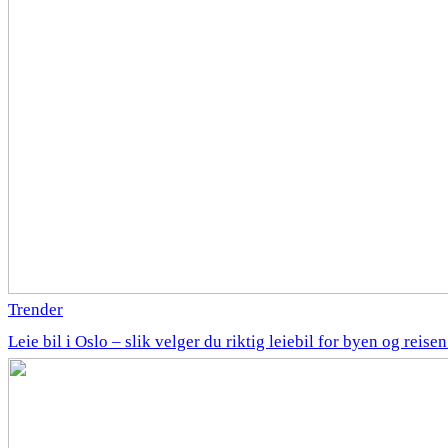
Trender
Leie bil i Oslo – slik velger du riktig leiebil for byen og reise