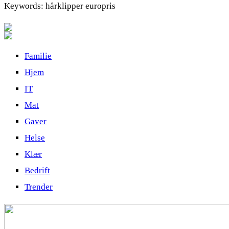
Keywords: hårklipper europris
Familie
Hjem
IT
Mat
Gaver
Helse
Klær
Bedrift
Trender