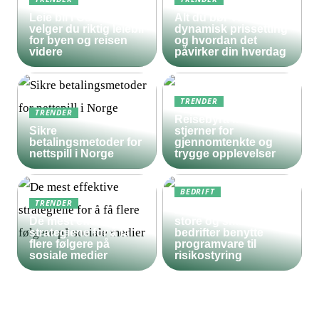
Leie bil i Oslo – slik
Alt du bør vite om
velger du riktig leiebil
dynamisk prissetting
for byen og reisen
og hvordan det
videre
påvirker din hverdag
TRENDER
TRENDER
Reisebyrå med 5
Sikre
stjerner for
betalingsmetoder for
gjennomtenkte og
nettspill i Norge
trygge opplevelser
BEDRIFT
TRENDER
Derfor bør både
De mest effektive
store og små
strategiene for å få
bedrifter benytte
flere følgere på
programvare til
sosiale medier
risikostyring