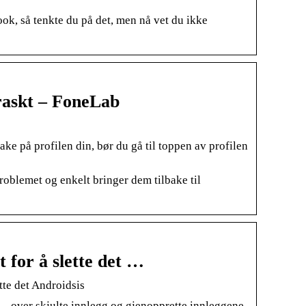
ok, så tenkte du på det, men nå vet du ikke
 raskt – FoneLab
bake på profilen din, bør du gå til toppen av profilen
roblemet og enkelt bringer dem tilbake til
 for å slette det …
tte det Androidsis
 … over skjulte innlegg og gjenopprette innleggene