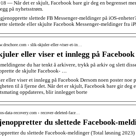
018 — Når det er skjult, Facebook bare gir deg en begrenset meng
legg på nyhetsstrøm.
gjenopprette slettede FB Messenger-meldinger på iOS-enheter? 
ette slettede eller skjulte Facebook Messenger-meldinger fra i
w.drschore.com › slik-skjuler-eller-viser-et-in…
skjuler eller viser et innlegg på Facebo
eldingene du har tenkt å arkivere, trykk på arkiv og slett diss
pprette de skjulte Facebook- …
ler eller viser et innlegg på Facebook Dersom noen poster noe 
heten til å fjerne det. Når det er skjult, Facebook bare gir deg 
smating oppdateres, blir innlegget borte
.ios-data-recovery.com › recover-deleted-face…
gjenoppretter du slettede Facebook-meld
noppretter du slettede Facebook-meldinger (Total løsning 2023)