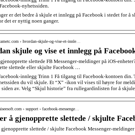
 Facebook-nyhetssiden.
er er det bedre å skjule et innlegg på Facebook i stedet for å sle
r det er nyttig noen ganger.
.rametc.com › hvordan-skjule-og-vise-et-innle…
an skjule og vise et innlegg på Facebook
gjenopprette slettede FB Messenger-meldinger på iOS-enheter? 
tte slettede eller skjulte Facebook …
 Facebook-innlegg Trinn 1 Få tilgang til Facebook-kontoen din.
tssiden du vil skjule. Et “X” -ikon vil vises til høyre for mel
 siden av. Velg “Skjul historie” fra rullegardinlisten for å skj
.aiseesoft.com › support › facebook-messenge…
er å gjenopprette slettede / skjulte Fa
å gjenopprette slettede / skjulte Facebook Messenger-meldinger