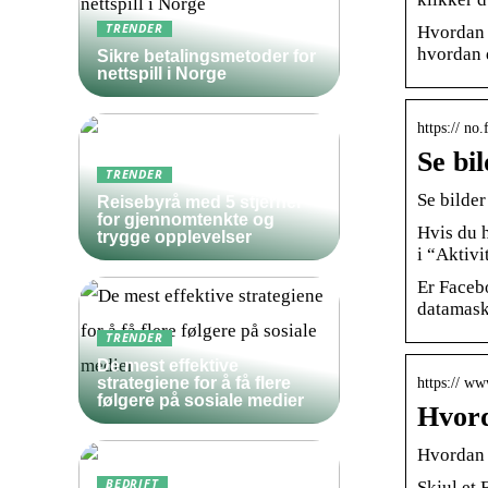
TRENDER
Hvordan v
hvordan d
Sikre betalingsmetoder for
nettspill i Norge
https:// no
Se bi
TRENDER
Se bilder
Reisebyrå med 5 stjerner
for gjennomtenkte og
Hvis du h
trygge opplevelser
i “Aktiv
Er Facebo
datamask
TRENDER
De mest effektive
strategiene for å få flere
https:// w
følgere på sosiale medier
Hvord
Hvordan s
BEDRIFT
Skjul et