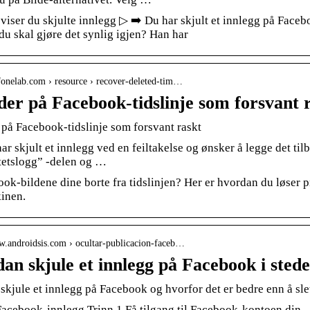
iser du skjulte innlegg ▷ ➡️ Du har skjult et innlegg på Facebo
u skal gjøre det synlig igjen? Han har
.fonelab.com › resource › recover-deleted-tim…
lder på Facebook-tidslinje som forsvant
 på Facebook-tidslinje som forsvant raskt
ar skjult et innlegg ved en feiltakelse og ønsker å legge det til
itetslogg” -delen og …
ok-bildene dine borte fra tidslinjen? Her er hvordan du løser p
inen.
ww.androidsis.com › ocultar-publicacion-faceb…
an skjule et innlegg på Facebook i stedet
kjule et innlegg på Facebook og hvorfor det er bedre enn å sle
 Facebook-innlegg Trinn 1 Få tilgang til Facebook-kontoen din.