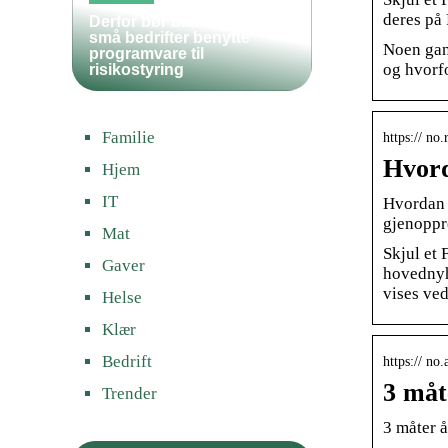
deres på
Derfor bør både store og
små bedrifter benytte
Noen gang
programvare til
og hvorfo
risikostyring
Familie
https:// no
Hvord
Hjem
IT
Hvordan 
gjenoppre
Mat
Skjul et
Gaver
hovednyhe
vises ved
Helse
Klær
Bedrift
https:// no
3 måt
Trender
3 måter 