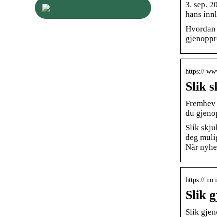
3. sep. 2
hans inn
Hvordan 
gjenoppr
https:// ww
Slik 
Fremhev m
du gjeno
Slik skju
deg mulig
Når nyhet
https:// no
Slik 
Slik gje