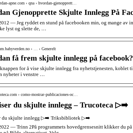
vordan-apne.com › qna › hvordan-gjenopprett…
an Gjenopprette Skjulte Innlegg På Fa
 2012 — Jeg ryddet en stund på facebooken min, og mange av inn
e lyst og slette de, …
rum.babyverden.no › … › Generelt
an få frem skjulte innlegg på facebook
knappen for å vise skjulte innlegg fra nyhetstjenesten, koblet 
n nyheter i venstre …
rucoteca.com › como-mostrar-publicaciones-oc…
viser du skjulte innlegg – Trucoteca ▷➡️
r du skjulte innlegg ▷➡️ Triksbibliotek ▷➡️
2022 — Trinn 2På programmets hovedgrensesnitt klikker du på dat
u på Bilde-alternativet. Velg …