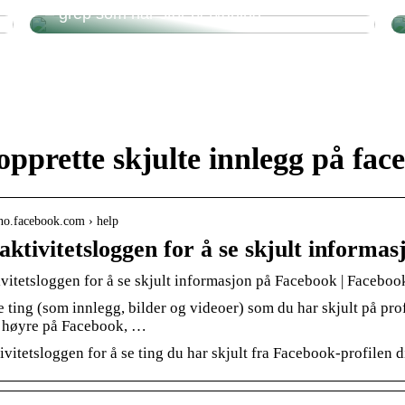
– grep som har stor betydning
pprette skjulte innlegg på fac
-no.facebook.com › help
aktivitetsloggen for å se skjult informa
vitetsloggen for å se skjult informasjon på Facebook | Faceboo
 ting (som innlegg, bilder og videoer) som du har skjult på pro
il høyre på Facebook, …
tivitetsloggen for å se ting du har skjult fra Facebook-profilen d