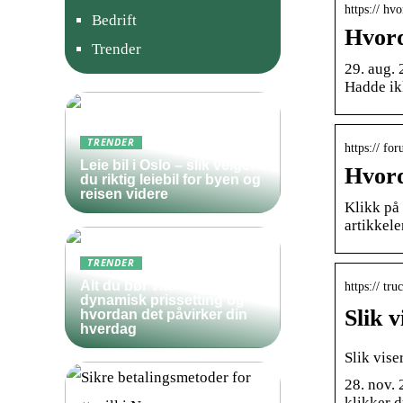
https:// h
Bedrift
Hvord
Trender
29. aug.
Hadde ikk
TRENDER
https:// fo
Leie bil i Oslo – slik velger
Hvord
du riktig leiebil for byen og
reisen videre
Klikk på 
artikkele
TRENDER
Alt du bør vite om
https:// t
dynamisk prissetting og
Slik 
hvordan det påvirker din
hverdag
Slik vise
28. nov. 
klikker d