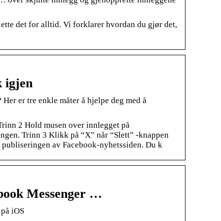
tte det for alltid. Vi forklarer hvordan du gjør det,
 igjen
Her er tre enkle måter å hjelpe deg med å
 Trinn 2 Hold musen over innlegget på
dingen. Trinn 3 Klikk på “X” når “Slett” -knappen
ule publiseringen av Facebook-nyhetssiden. Du k
cebook Messenger …
 på iOS