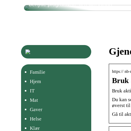
benytte programvare til risikostyring
Gjeno
https:// nb
Familie
Bruk 
Hjem
Bruk akti
IT
Du kan se
Mat
øverst t
Gaver
Gå til ak
Helse
Klær